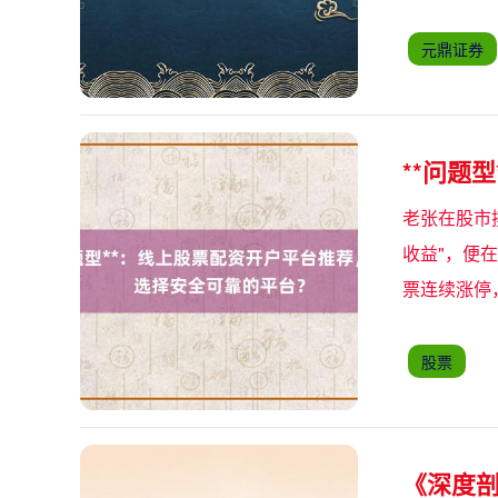
元鼎证券
**问题
老张在股市
收益"，便
票连续涨停
股票
《深度