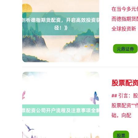
在当今多元
而德指期货
全球投资新
元鼎证券
股票配
## 引言
股票配资*
础，向配
股票