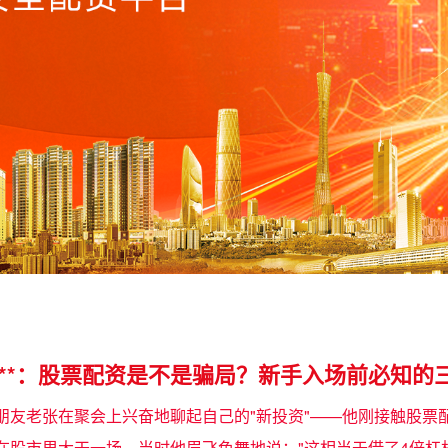
型**：股票配资是不是骗局？新手入场前必知的
朋友老张在聚会上兴奋地聊起自己的"新投资"——他刚接触股票配
在股市里大干一场。当时他眉飞色舞地说："这相当于借了4倍杠