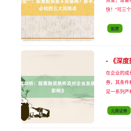
快！"可三
股票
- 《深
在企业的成
券，其条件
足一系列严
元鼎证券