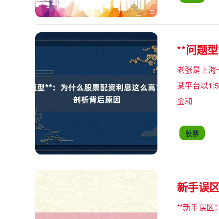
**问题
老张是上海
某平台以1
金和
股票
新手误
**新手误