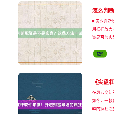
怎么判
# 怎么判
用杠杆放大
资是否为实
配资
《实盘
在风云变幻
如今，一款
峰的疯狂之旅