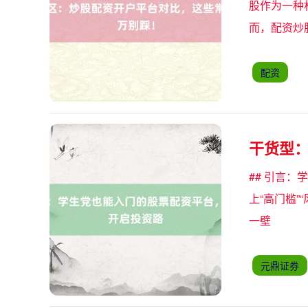
股作为一种
而，配资炒
配资
干货型
## 引言
上“高门槛”
一壁
元鼎证券