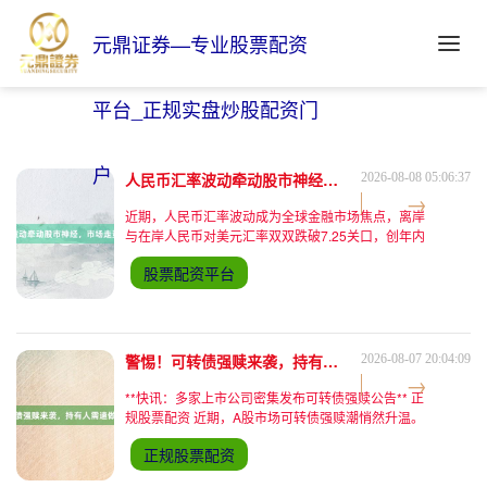
元鼎证券—专业股票配资
平台_正规实盘炒股配资门
户
人民币汇率波动牵动股市神经，市场走势或迎新变数
2026-08-08 05:06:37
近期，人民币汇率波动成为全球金融市场焦点，离岸
与在岸人民币对美元汇率双双跌破7.25关口，创年内
新低。这一关键心理关口的突破股票配资平台，不仅
股票配资平台
引发外汇市场剧烈震荡，更通过资本流动、企业盈
利、政策预期三重渠道，向A股市场传导压力，市场
走势面临新一轮不确定性。 **汇率波动冲击外资流向
** 作为全球第二大经济体，人民币汇率与股市联动性
持续增强。数据显示，9月以来
警惕！可转债强赎来袭，持有人需速做决策防损失
2026-08-07 20:04:09
**快讯：多家上市公司密集发布可转债强赎公告** 正
规股票配资 近期，A股市场可转债强赎潮悄然升温。
据不完全统计，仅本周内已有超过5家上市公司发布
正规股票配资
强制赎回公告，涉及可转债规模合计超50亿元。其
中，某新能源龙头企业宣布对“XX转债”实施强赎，最