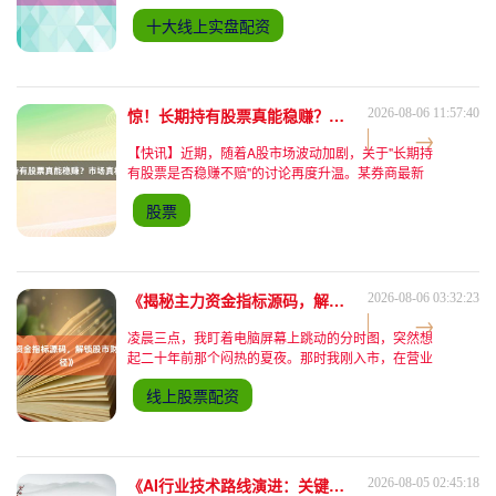
资，依然觉得像在解一道永远算不对的数学题。这个
十大线上实盘配资
市场里，有人自称股神，有人哭诉血亏，而像我这样
的普通人，每天都在涨跌之间反复横跳，试图抓住那
根若有若无的救命稻草。 ### 一、跟着消息面追涨
杀跌的日子 记得第一次听说"利好消息"这个词时，我
像发现了藏宝图。某天看到新闻说
惊！长期持有股票真能稳赚？市场真相即将揭晓
2026-08-06 11:57:40
【快讯】近期，随着A股市场波动加剧，关于"长期持
有股票是否稳赚不赔"的讨论再度升温。某券商最新
调研显示，近三年持有周期超过36个月的投资者中，
股票
仅58%实现正收益，这一数据与公众普遍认知的"时
间换空间"理念形成鲜明反差。市场人士指出，单纯
延长持股周期并非万能钥匙，结构性行情下选股能力
与风控意识正成为决定长期收益的核心变量。 **行业
分化加剧长期投资难度** 以
《揭秘主力资金指标源码，解锁股市财富密码新路径》
2026-08-06 03:32:23
凌晨三点，我盯着电脑屏幕上跳动的分时图，突然想
起二十年前那个闷热的夏夜。那时我刚入市，在营业
部大厅里盯着红绿翻滚的行情屏，身后传来两个老股
线上股票配资
民的对话："看见没？那根大单扫货的线，肯定是主
力在吃货。"这句话像一颗种子，在我心里埋下了对
主力资金追踪的执念。 这些年我见过太多人把主力
资金指标奉为圣杯。有人花几万块买所谓"机构专用
版"软件，有人每天盯着Level-2数
《AI行业技术路线演进：关键趋势、竞争格局与未来突破方向》
2026-08-05 02:45:18