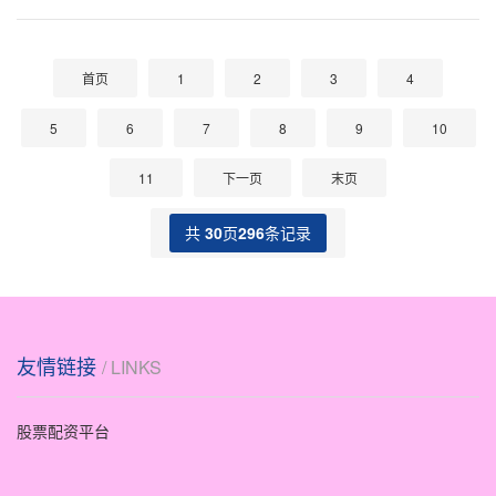
理解其内在逻辑与外部约束，成为把握机遇、规避风
险的关键。 ### 杠杆的双刃剑：收益
首页
1
2
3
4
5
6
7
8
9
10
11
下一页
末页
共
30
页
296
条记录
友情链接
/ LINKS
股票配资平台