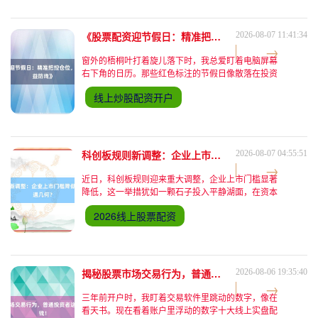
后交易日定于本月25日，赎回价格仅为100.32元/
张，而该转债当前市场价格仍维持在130元上方。这
意味着，若投资者未
《股票配资迎节假日：精准把控仓位，稳守投资收益防线》
2026-08-07 11:41:34
窗外的梧桐叶打着旋儿落下时，我总爱盯着电脑屏幕
右下角的日历。那些红色标注的节假日像散落在投资
长河里的浮标，既标示着时间的刻度，又暗藏着市场
线上炒股配资开户
的密码。最近和几位老股民喝茶，话题总绕不开"节
前仓位怎么调"，有人摩挲着紫砂壶说"要留三分清
醒"，有人敲着茶盘应"得赌七分运气"，这让我想起二
十年前在营业部看盘的场景——那时没有智能预警，
没有算法交易，只有此起彼伏的报单声
科创板规则新调整：企业上市门槛降低，投资者机遇几何？
2026-08-07 04:55:51
近日，科创板规则迎来重大调整，企业上市门槛显著
降低，这一举措犹如一颗石子投入平静湖面，在资本
市场激起层层涟漪，引发投资者广泛关注。 从此次
2026线上股票配资
调整的具体内容来看，财务标准方面有了更为灵活的
设定。以往，科创板对企业盈利要求较为严格，如今
在原有基础上新增了多套上市标准。例如，对于预计
市值不低于一定金额且最近一年营业收入达到特定规
模的企业，即便尚未盈利，也有机会叩响科
揭秘股票市场交易行为，普通投资者这样操作能赚钱！
2026-08-06 19:35:40
三年前开户时，我盯着交易软件里跳动的数字，像在
看天书。现在看着账户里浮动的数字十大线上实盘配