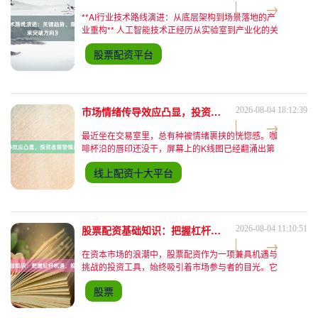
**AI行业技术路线演进：从底层架构到场景落地的产
业重构** 人工智能技术正经历从实验室到产业化的关
键跃迁，其技术路线演进不再局限于单一算法突破，
股票配资平台
而是沿着产业链上下游形成系统性创新。从基础层的
算力支撑到应用层的场景重构，AI技术演进已呈
现"硬件-软件-生态"三位一体的协同进化特征，这一
过程深刻重塑着全球科技产业的竞争格局。 ###
一、基础层：算力架构的范式
市场情绪传导效应凸显，投资者需警惕波动风险蔓延
2026-08-04 18:12:39
最近坐在交易室里，总有种被情绪裹挟的恍惚感。咖
啡杯沿的唇印还没干，屏幕上的K线图已经翻涌出第
三波跳水，隔壁工位的老张把键盘敲得震天响，嘴里
线上配资十大平台
嘟囔着“这他妈什么逻辑”，而新来的实习生盯着手机
里的财经直播，手指在屏幕上方悬了又悬，终究没敢
点下那个“全仓买入”的红色按钮。 市场情绪这东西，
像极了北京的雾霾天——你明知道它就在那里，却总
在某个猝不及防的瞬间被呛得睁不开
股票配资基础知识：把握杠杆机遇，规避潜在风险
2026-08-04 11:10:51
在资本市场的浪潮中，股票配资作为一项兼具机遇与
挑战的投资工具，始终吸引着市场参与者的目光。它
通过杠杆效应放大收益的可能性，同时也将风险以同
股票
等比例放大，成为投资者在追求超额回报时必须谨慎
权衡的选项。近年来，随着资本市场改革的深化与市
场结构的演变，股票配资的生态正在发生微妙变化，