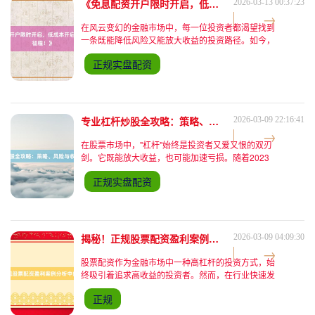
《免息配资开户限时开启，低成本开启财富投资新征程！》
2026-03-13 00:37:23
在风云变幻的金融市场中，每一位投资者都渴望找到
一条既能降低风险又能放大收益的投资路径。如今，
一个前所未有的机遇正悄然降临——**免息配资开户
正规实盘配资
限时开启**，为投资者们搭建起一座低成本、高效率
的财富增长桥
专业杠杆炒股全攻略：策略、风险与收益深度解析
2026-03-09 22:16:41
在股票市场中，"杠杆"始终是投资者又爱又恨的双刃
剑。它既能放大收益，也可能加速亏损。随着2023
年A股市场结构性行情持续分化，杠杆炒股的热度再
正规实盘配资
度攀升。据中国证券业协会数据显示，今年上半年场
外股票配资规
揭秘！正规股票配资盈利案例分析中的成功法则
2026-03-09 04:09:30
股票配资作为金融市场中一种高杠杆的投资方式，始
终吸引着追求高收益的投资者。然而，在行业快速发
展的同时，部分非正规平台的风险事件也让不少人望
正规
而却步。如何通过正规股票配资平台实现稳健盈利？
本文将通过真实案