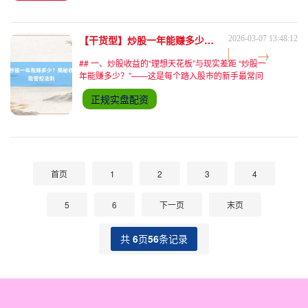
【干货型】炒股一年能赚多少？揭秘收益潜力与风险管控法则
2026-03-07 13:48:12
## 一、炒股收益的“理想天花板”与现实差距 “炒股一
年能赚多少？”——这是每个踏入股市的新手最常问
的问题。有人幻想通过杠杆工具实现财富自由，也有
正规实盘配资
人因盲目操作血本无归。根据2023年沪深交易所数
据，A
首页
1
2
3
4
5
6
下一页
末页
共
6
页
56
条记录