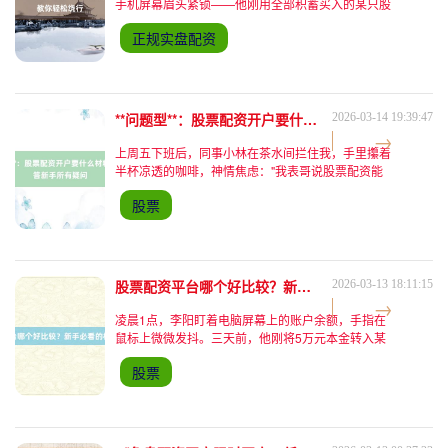
手机屏幕眉头紧锁——他刚用全部积蓄买入的某只股
票，在早盘集合竞价阶段直接跌停。更让他崩溃的
正规实盘配资
是，尝试挂单卖出时，APP突然卡顿，等系统恢复
时，股价已封死
**问题型**：股票配资开户要什么材料？一文解答新手所有疑问
2026-03-14 19:39:47
上周五下班后，同事小林在茶水间拦住我，手里攥着
半杯凉透的咖啡，神情焦虑："我表哥说股票配资能
放大收益，让我赶紧开户试试。可我刚打开平台页
股票
面，要求上传的材料清单看得我头晕——身份证正反
面、银行卡、居住证
股票配资平台哪个好比较？新手必看的核心评估标准
2026-03-13 18:11:15
凌晨1点，李阳盯着电脑屏幕上的账户余额，手指在
鼠标上微微发抖。三天前，他刚将5万元本金转入某
配资平台账户，按1:5的杠杆比例获得25万配资，总
股票
操作资金30万。可一场突如其来的行情波动，让他不
仅赔光了本