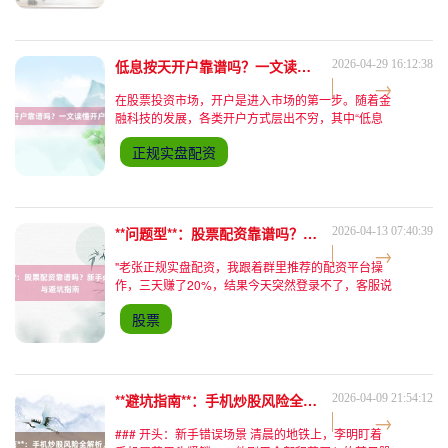
低息按天开户靠谱吗？一文读懂开户省钱攻略！
2026-04-29 16:12:38
在股票投资市场，开户是进入市场的第一步。随着金
融科技的发展，各类开户方式层出不穷，其中“低息
按天开户”的宣传语吸引了不少投资者的目光。但这
正规实盘配资
种看似诱人的模式真的靠谱吗？如何才能在开户时既
省钱又安全？本文
**问题型**：股票配资靠谱吗？新手必看的风险与避坑指南
2026-04-13 07:40:39
"老张正规实盘配资，我跟着群里推荐的配资平台操
作，三天赚了20%，结果今天突然登录不了，客服说
系统升级，现在连本金都提不出来！"上周五晚上，
股票
朋友王明急匆匆打来电话，声音里带着明显的焦虑。
他刚工作两年，
**避坑指南**：手机炒股风险全解析，五大雷区教你轻松绕行
2026-04-09 21:54:12
### 开头：新手错误场景 清晨的地铁上，李明盯着