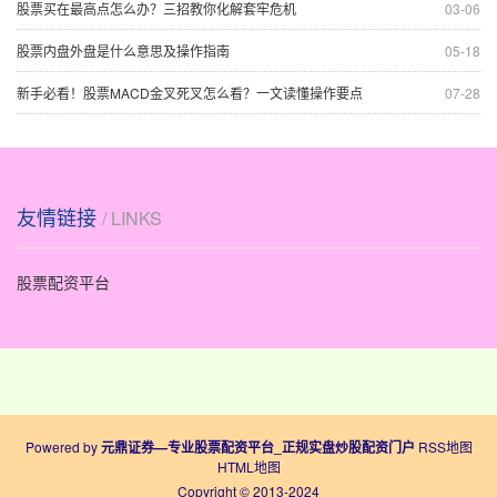
股票买在最高点怎么办？三招教你化解套牢危机
03-06
股票内盘外盘是什么意思及操作指南
05-18
新手必看！股票MACD金叉死叉怎么看？一文读懂操作要点
07-28
友情链接
/ LINKS
股票配资平台
Powered by
元鼎证券—专业股票配资平台_正规实盘炒股配资门户
RSS地图
HTML地图
Copyright
© 2013-2024