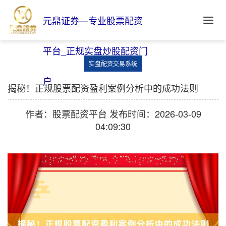
元鼎证券—专业股票配资
平台_正规实盘炒股配资门
实盘配资交易系统
户
揭秘！正规股票配资盈利案例分析中的成功法则
作者：股票配资平台
发布时间：2026-03-09
04:09:30