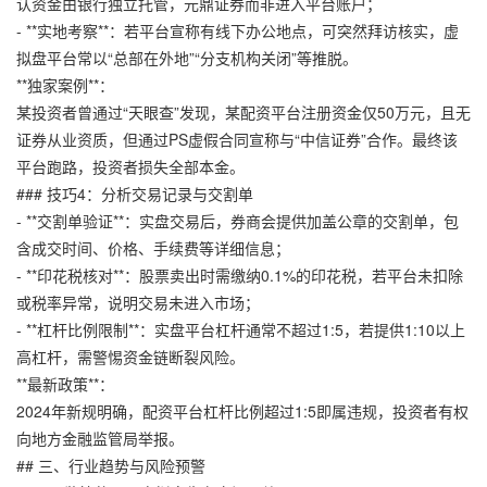
认资金由银行独立托管，
元鼎证券
而非进入平台账户；
- **实地考察**：若平台宣称有线下办公地点，可突然拜访核实，虚
拟盘平台常以“总部在外地”“分支机构关闭”等推脱。
**独家案例**：
某投资者曾通过“天眼查”发现，某配资平台注册资金仅50万元，且无
证券从业资质，但通过PS虚假合同宣称与“中信证券”合作。最终该
平台跑路，投资者损失全部本金。
### 技巧4：分析交易记录与交割单
- **交割单验证**：实盘交易后，券商会提供加盖公章的交割单，包
含成交时间、价格、手续费等详细信息；
- **印花税核对**：股票卖出时需缴纳0.1%的印花税，若平台未扣除
或税率异常，说明交易未进入市场；
- **杠杆比例限制**：实盘平台杠杆通常不超过1:5，若提供1:10以上
高杠杆，需警惕资金链断裂风险。
**最新政策**：
2024年新规明确，配资平台杠杆比例超过1:5即属违规，投资者有权
向地方金融监管局举报。
## 三、行业趋势与风险预警