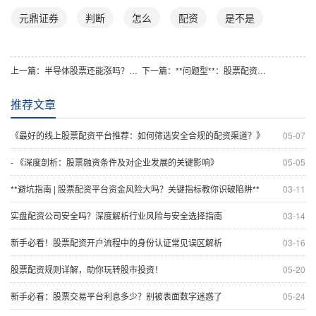
元鼎证券
判断
怎么
配资
是不是
上一篇：
半导体股票还能涨吗？行业风口下如何把握机遇？
下一篇：
**问题型**：股票配资平台哪个好比较？新手必看的三大筛选要点
推荐文章
《最好的线上股票配资平台推荐：如何筛选安全合规的配资渠道？》
05-07
- 《深度剖析：股票融资条件及对企业发展的关键影响》
05-05
**避坑指南 | 股票配资平台资金风险大吗？关键指标教你识破陷阱**
03-11
实盘配资公司安全吗？深度解析行业风险与安全选择指南
03-14
新手必看！股票配资开户流程中的身份认证常见误区解析
03-16
股票配资规则详解，助你玩转股市投资！
05-20
新手必看：股票交易平台利息多少？别被表面数字迷惑了
05-24