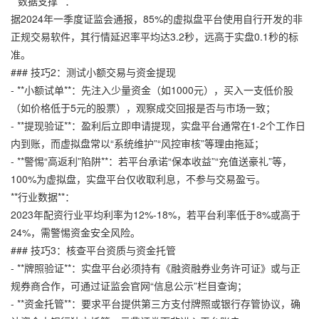
**数据支撑**：
据2024年一季度证监会通报，85%的虚拟盘平台使用自行开发的非
正规交易软件，其行情延迟率平均达3.2秒，远高于实盘0.1秒的标
准。
### 技巧2：测试小额交易与资金提现
- **小额试单**：先注入少量资金（如1000元），买入一支低价股
（如价格低于5元的股票），观察成交回报是否与市场一致；
- **提现验证**：盈利后立即申请提现，实盘平台通常在1-2个工作日
内到账，而虚拟盘常以“系统维护”“风控审核”等理由拖延；
- **警惕“高返利”陷阱**：若平台承诺“保本收益”“充值送豪礼”等，
100%为虚拟盘，实盘平台仅收取利息，不参与交易盈亏。
**行业数据**：
2023年配资行业平均利率为12%-18%，若平台利率低于8%或高于
24%，需警惕资金安全风险。
### 技巧3：核查平台资质与资金托管
- **牌照验证**：实盘平台必须持有《融资融券业务许可证》或与正
规券商合作，可通过证监会官网“信息公示”栏目查询；
- **资金托管**：要求平台提供第三方支付牌照或银行存管协议，确