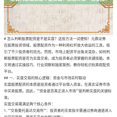
# 怎么判断股票配资是不是实盘？这些方法一试便知！元鼎证券
在股票投资领域，股票配资作为一种利用杠杆放大收益的工具，吸
引了不少投资者的目光。然而，市场上配资平台鱼龙混杂，如何判
断股票配资是否为实盘交易，成为投资者必须掌握的关键技能。本
文将通过实操技巧、行业洞察和独家案例，教你轻松识别真假配资
平台。
## 一、实盘交易的核心逻辑：资金与市场实时联动
实盘股票配资的本质是投资者通过平台借入资金，在真实证券市场
中买卖股票。因此，**资金是否真正进入市场**是判断实盘的关键标
准。
实盘交易需满足两个核心条件：
1. **交易委托直达交易所**：投资者的买卖指令需通过券商通道进入
沪深交易所，而非在平台内部“对赌”；