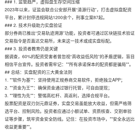
### 1. 监管趋严，虚拟盘生存空间压缩
2023年以来，证监会联合公安部开展“清源行动”，打击虚拟盘配资
平台，累计封停违规网站1200余个，刑事立案87起。
### 2. 技术升级助力实盘验证
部分券商已推出“交易轨迹溯源”功能，投资者可通过区块链技术验证
交易指令是否直达交易所，未来这一技术或成实盘标配。
### 3. 投资者教育仍是关键
据调查，60%的配资受害者曾忽视“高收益低风险”的矛盾逻辑，盲目
相信平台宣传。投资者需牢记：**所有承诺保本的配资都是骗局**。
## 总结：实盘配资的三大黄金法则
1. **软件为基**：坚持使用正规券商交易软件，拒绝独立APP；
2. **资金为王**：确保资金通过银行托管，可自由提现；
3. **理性为先**：警惕高杠杆、高返利，选择合规平台。
股票配资是双刃剑元鼎证券，实盘交易虽能放大收益，但需严格筛
选平台、控制风险。投资者应通过小额试单、资质核查、交割单验
证等步骤，筑牢资金安全防线。记住：在投资市场中，**安全永远比
收益更重要**。