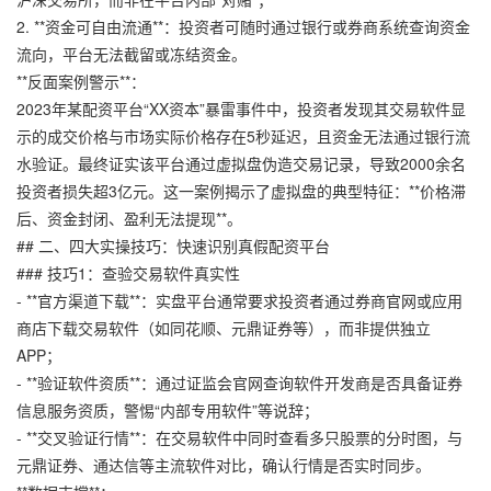
2. **资金可自由流通**：投资者可随时通过银行或券商系统查询资金
流向，平台无法截留或冻结资金。
**反面案例警示**：
2023年某配资平台“XX资本”暴雷事件中，投资者发现其交易软件显
示的成交价格与市场实际价格存在5秒延迟，且资金无法通过银行流
水验证。最终证实该平台通过虚拟盘伪造交易记录，导致2000余名
投资者损失超3亿元。这一案例揭示了虚拟盘的典型特征：**价格滞
后、资金封闭、盈利无法提现**。
## 二、四大实操技巧：快速识别真假配资平台
### 技巧1：查验交易软件真实性
- **官方渠道下载**：实盘平台通常要求投资者通过券商官网或应用
商店下载交易软件（如同花顺、元鼎证券等），而非提供独立
APP；
- **验证软件资质**：通过证监会官网查询软件开发商是否具备证券
信息服务资质，警惕“内部专用软件”等说辞；
- **交叉验证行情**：在交易软件中同时查看多只股票的分时图，与
元鼎证券、通达信等主流软件对比，确认行情是否实时同步。