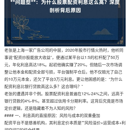
老张是上海一家广告公司的中层，2020年股市行情火热时，他听同
事说“配资炒股能放大收益”，便通过某平台以1:5的杠杆配了50万
元，年化利息高达18%。起初他确实赚了20%，但随后一次市场调
整让他本金和配资全部亏损，平台强制平仓后，他不仅赔光了自己
的10万元本金，还欠了平台3万元利息。更让他困惑的是：“为什么
配资利息比银行贷款高这么多？这合理吗？”
老张的遭遇并非个例。股票配资利息普遍在12%-24%之间，远高于
银行贷款的4%-8%，甚至超过信用卡分期利率。这背后究竟是市场
定价逻辑，还是隐藏着不为人知的风险？
#### 一、利息高的直接原因：风险与成本的双重叠加
配资平台不是慈善机构，其利息定价本质是**风险溢价+运营成本+利
润空间**的综合结果。