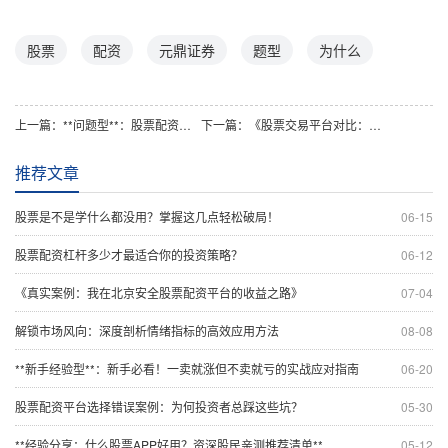
股票
配资
元鼎证券
题型
为什么
上一篇：
**问题型**：股票配资赚钱策略真的靠谱吗？如何规避风险？
下一篇：
《股票交易平台对比：主流平台开户全流程及所需材料详细解析》
推荐文章
股票是不是学什么都没用？掌握这几点轻松破局！
06-15
股票配资杠杆多少才最适合你的投资策略？
06-12
《真实案例：我在北京安全股票配资平台的收益之路》
07-04
解锁市场风向：深度剖析情绪指标的高效应用方法
08-08
**新手经验型**：新手必看！一卖就涨但不卖就亏的实战应对指南
06-20
股票配资平台选择错误案例：为何投资者总踩这些坑？
05-30
**经验分享：什么股票APP好用？资深股民亲测推荐清单**
05-12