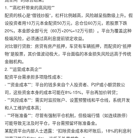
1. **高杠杆带来的高风险**
配资的核心是“借钱炒股”，杠杆比例越高，风险越呈指数级上升。假
设投资者用10万元本金配资50万元，总仓位60万元，若股票下跌
20%，本金即全部亏光（60万×20%=12万亏损）。平台为覆盖这种
极端风险，必须通过高利息提前锁定收益。
对比银行贷款：房贷有房产抵押，车贷有车辆抵押，而配资的“抵押
物”是股票，其价值波动极大，平台面临的本金损失风险远高于传统
金融机构。
2. **运营成本高企**
配资平台需承担多项隐性成本：
- **资金成本**：平台的钱多来自个人投资者、P2P或小额贷款公
司，这些资金本身的成本可能在8%-15%，平台再加价转贷；
- **风控成本**：需实时监控账户、设置预警线和平仓线，系统开发
和人工维护成本高；
- **坏账准备**：尽管有强制平仓机制，但极端行情（如连续跌停）
可能导致无法及时平仓，平台需预留坏账准备金。
某配资平台内部人士透露：“扣除资金成本和坏账后，18%的利息利