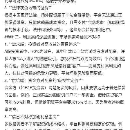
润率可能只有3%-5%，远低于外界想象。”
3. **法律灰色地带的溢价**
根据中国现行法律，场外配资属于非法金融活动，平台无法通过正
规渠道融资，只能依赖高成本资金，且需支付“合规成本”（如规避监
管的技术手段、法律纠纷处理等），这些都会转嫁到利息中。
#### 二、利息高的深层逻辑：市场供需与信息不对称
1. **需求端：投资者对高收益的盲目追求**
A股投资者中，70%为散户，其中半数以上曾尝试或考虑过配资。许
多人被“以小博大”的诱惑吸引，忽视杠杆的双刃剑效应。平台利用这
种心理，通过高利息筛选“风险偏好型”客户——愿意支付高利息的
人，往往对亏损的承受力更强，平台坏账风险反而更低。
2. **供给端：资金方对配资的“歧视性定价”**
资金方（如P2P投资者）清楚配资的风险，因此要求远高于普通借贷
的回报。例如，
正规实盘炒股配资门户
同一笔资金，借给房贷客户
可能收6%利息，但借给配资平台会要求15%以上，因为后者违约概
率更高。
3. **信息不对称加剧利息虚高**
多数投资者不了解配资的成本结构，平台也刻意模糊定价逻辑。例