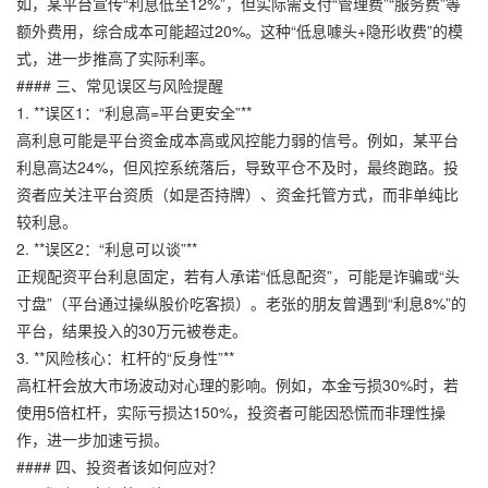
如，某平台宣传“利息低至12%”，但实际需支付“管理费”“服务费”等
额外费用，综合成本可能超过20%。这种“低息噱头+隐形收费”的模
式，进一步推高了实际利率。
#### 三、常见误区与风险提醒
1. **误区1：“利息高=平台更安全”**
高利息可能是平台资金成本高或风控能力弱的信号。例如，某平台
利息高达24%，但风控系统落后，导致平仓不及时，最终跑路。投
资者应关注平台资质（如是否持牌）、资金托管方式，而非单纯比
较利息。
2. **误区2：“利息可以谈”**
正规配资平台利息固定，若有人承诺“低息配资”，可能是诈骗或“头
寸盘”（平台通过操纵股价吃客损）。老张的朋友曾遇到“利息8%”的
平台，结果投入的30万元被卷走。
3. **风险核心：杠杆的“反身性”**
高杠杆会放大市场波动对心理的影响。例如，本金亏损30%时，若
使用5倍杠杆，实际亏损达150%，投资者可能因恐慌而非理性操
作，进一步加速亏损。
#### 四、投资者该如何应对？