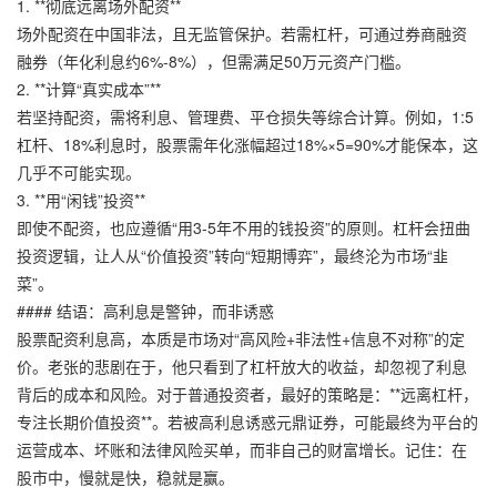
1. **彻底远离场外配资**
场外配资在中国非法，且无监管保护。若需杠杆，可通过券商融资
融券（年化利息约6%-8%），但需满足50万元资产门槛。
2. **计算“真实成本”**
若坚持配资，需将利息、管理费、平仓损失等综合计算。例如，1:5
杠杆、18%利息时，股票需年化涨幅超过18%×5=90%才能保本，这
几乎不可能实现。
3. **用“闲钱”投资**
即使不配资，也应遵循“用3-5年不用的钱投资”的原则。杠杆会扭曲
投资逻辑，让人从“价值投资”转向“短期博弈”，最终沦为市场“韭
菜”。
#### 结语：高利息是警钟，而非诱惑
股票配资利息高，本质是市场对“高风险+非法性+信息不对称”的定
价。老张的悲剧在于，他只看到了杠杆放大的收益，却忽视了利息
背后的成本和风险。对于普通投资者，最好的策略是：**远离杠杆，
专注长期价值投资**。若被高利息诱惑元鼎证券，可能最终为平台的
运营成本、坏账和法律风险买单，而非自己的财富增长。记住：在
股市中，慢就是快，稳就是赢。