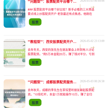
**问题型**：股票配资平台哪个好比较？新手必看的三大筛选要点
2026-05-03 00:44:06
### 股票配资平台哪个好比较？新手必看的三大筛选
要点线上炒股配资开户 老张最近有点焦虑。他刚在
股市赚了第一桶金，本金5万，一个月赚了8000块。
股票
看着账户里的数字，他突然冒出个想法：“要是能借
点钱加杠
**教程型**：西安股票配资开户指南：手把手教你完成全流程操作
2026-05-02 23:13:09
去年冬天，西安的张先生在朋友聚会上听到有人讨论
股票配资。"用5万本金配20万，赚了钱对半分，亏到
15%才平仓。"这种"以小博大"的说法让他心动不已。
股票
但当他真正尝试开户时，却发现流程比想象中复杂得
多：平
**问题型**：成都股票配资服务公司怎么选？标准帮你避坑！
2026-05-03 00:26:58
去年秋天，成都的李先生在茶馆里听朋友聊起股票配
资。"10倍杠杆，本金1万就能操作10万，赚了全归
你！"朋友的话让他心动不已。李先生是个普通上班
股票
族，手头有5万积蓄，一直想通过投资增加收入。他
当即联系了朋