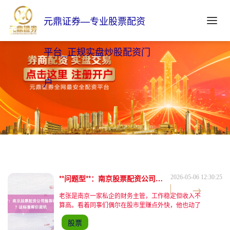
元鼎证券—专业股票配资
平台_正规实盘炒股配资门
户
**问题型**：南京股票配资公司推荐哪家更靠谱？这标准帮你避坑
2026-05-06 12:30:25
老张是南京一家私企的财务主管，工作稳定但收入不
算高。看着同事们偶尔在股市里赚点外快，他也动了
心思。去年年初，他听朋友说股票配资能放大收益最
股票
靠谱股票配资平台，便开始在网上搜索南京的配资公