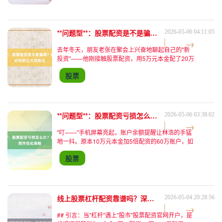
司。很快，一家号
**问题型**：股票配资是不是骗局？新手入场前必知的三大风险点
2026-05-06 04:11:05
去年冬天，朋友老张在聚会上兴奋地聊起自己的"新
投资"——他刚接触股票配资，用5万元本金配了20万
资金，准备在股市里大干一场。当时他眉飞色舞地
股票
说："这相当于借了4倍杠杆，行情好的时候赚得
快！"可三个月后
**问题型**：股票配资亏损怎么办？教你快速止损并优化策略
2026-05-06 03:38:02
"叮——"手机屏幕亮起，账户余额提醒让林浩的手猛
地一抖。原本10万元本金加5倍配资的60万账户，如
今只剩下38万。这是他入市第三个月，前两个月靠运
股票
气赚的8万利润，在最近两周的震荡行情中连本带利
吐了回去
线上股票杠杆配资靠谱吗？深度解析风险与收益！
2026-05-04 20:28:56
## 引言：当"杠杆"遇上"股市"股票配资官网开户，是