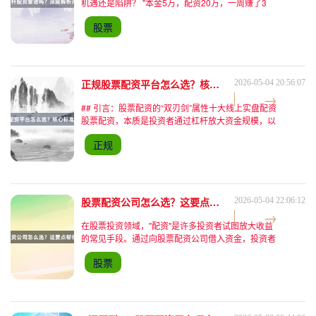
机遇还是陷阱？ "本金5万，配资20万，一周赚了3
万！"社交平台上，类似"股票配资暴富"的帖子层出不
股票
穷。在股市波动加剧的当下，线上股票配资以其"低
正规股票配资平台怎么选？核心标准帮你避坑！
2026-05-04 20:56:07
## 引言：股票配资的“双刃剑”属性十大线上实盘配资
股票配资，本质是投资者通过杠杆放大资金规模，以
小博大获取超额收益的投资工具。但近年来，行业乱
正规
象频发——从“虚拟盘”诈骗到资金链断裂，无数投资
者因选
股票配资公司怎么选？这要点帮你避坑！
2026-05-04 22:06:12
在股票投资领域，"配资"是许多投资者试图放大收益
的常见手段。通过向股票配资公司借入资金，投资者
可以用更少的本金撬动更大的交易规模，但这也意味
股票
着风险被同步放大。据中国证券业协会2023年发布
的《股票配资