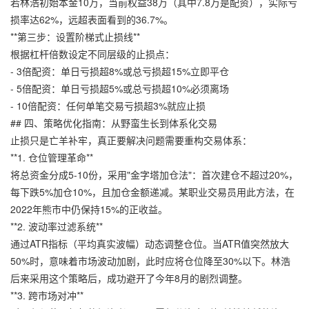
若林浩初始本金10万，当前权益38万（其中7.8万是配资），实际亏
损率达62%，远超表面看到的36.7%。
**第三步：设置阶梯式止损线**
根据杠杆倍数设定不同层级的止损点：
- 3倍配资：单日亏损超8%或总亏损超15%立即平仓
- 5倍配资：单日亏损超5%或总亏损超10%必须离场
- 10倍配资：任何单笔交易亏损超3%就应止损
## 四、策略优化指南：从野蛮生长到体系化交易
止损只是亡羊补牢，真正要解决问题需要重构交易体系：
**1. 仓位管理革命**
将总资金分成5-10份，采用"金字塔加仓法"：首次建仓不超过20%，
每下跌5%加仓10%，且加仓金额递减。某职业交易员用此方法，在
2022年熊市中仍保持15%的正收益。
**2. 波动率过滤系统**
通过ATR指标（平均真实波幅）动态调整仓位。当ATR值突然放大
50%时，意味着市场波动加剧，此时应将仓位降至30%以下。林浩
后来采用这个策略后，成功避开了今年8月的剧烈调整。
**3. 跨市场对冲**