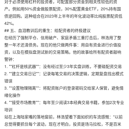
对于必须使用杠杆的投资者，可配置部分资金到相关性较低的资
产。例如用50%资金做股票配资，30%配置黄金ETF，20%持有国
债逆回购。这种组合在2023年上半年的年化波动率比纯股票配资低
42%。
## 五、血泪教训后的重生：给配资者的终极建议
在经历了强制平仓、信用破产、家庭矛盾三重打击后，林浩用了整
整一年才还清债务。现在的他只做两件事：用自有资金进行价值投
资，以及在模拟盘测试新的交易策略。他的故事给所有配资者敲响
警钟：
1. **杠杆是核武器**：没有经过至少3年实盘训练，不要碰配资交易
2. **建立交易日记**：记录每笔交易的决策逻辑，定期复盘找出模式
错误
3. **设置物理隔离**：将配资账户的登录密码交给家人保管，避免情
绪化操作
4. **接受市场教育**：每年至少阅读3本经典交易书籍，参加2次专业
培训
站在上海陆家嘴的落地窗前，林浩望着下面如织的车流感慨："以前
总觉得要抓住每个波动，现在才明白，投资是场马拉松，不是百米