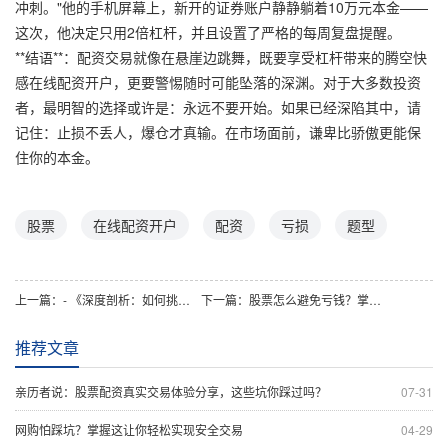
冲刺。"他的手机屏幕上，新开的证券账户静静躺着10万元本金——
这次，他决定只用2倍杠杆，并且设置了严格的每周复盘提醒。
**结语**：配资交易就像在悬崖边跳舞，既要享受杠杆带来的腾空快
感在线配资开户，更要警惕随时可能坠落的深渊。对于大多数投资
者，最明智的选择或许是：永远不要开始。如果已经深陷其中，请
记住：止损不丢人，爆仓才真输。在市场面前，谦卑比骄傲更能保
住你的本金。
股票
在线配资开户
配资
亏损
题型
上一篇：
- 《深度剖析：如何挑选正规靠谱的股票配资公司》
下一篇：
股票怎么避免亏钱？掌握这让你稳中求胜！
推荐文章
亲历者说：股票配资真实交易体验分享，这些坑你踩过吗？
07-31
网购怕踩坑？掌握这让你轻松实现安全交易
04-29