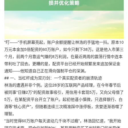
"叮——"手机屏幕亮起，账户余额提醒让林浩的手猛地一抖。原本10
万元本金加5倍配资的60万账户，如今只剩下38万。这是他入市第三
个月，前两个月靠运气赚的8万利润，在最近两周的震荡行情中连本
带利吐了回去。更糟的是，配资平台已经开始频繁发来追加保证金
通知——他知道自己正在滑向强制平仓的深渊。
## 一、当杠杆成为双刃剑：一个真实配资者的崩溃轨迹
林浩的遭遇并非个例。这位28岁的互联网产品经理，在今年春节后
被同事"日赚2万"的配资故事吸引，用信用卡套现5万，又向父母借了
5万，在某配资平台开立了账户。起初他谨小慎微，只选择银行、白
酒等"核心资产"，但随着连续三次精准踩中涨停板，贪婪逐渐吞噬了
理智。
"当时觉得60万账户每天波动几千块不过瘾"，林浩回忆道，"我开始
研究技术面，把仓位加到80%，甚至用融资买了当时热门的半导体