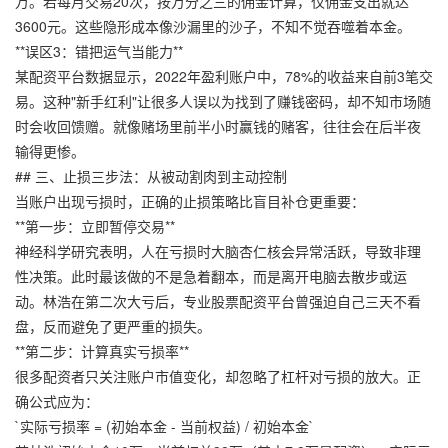
万。若每月交易20次，按万分之三的佣金计算，仅佣金支出就达
3600元。这些隐形成本像沙漏里的沙子，不知不觉吞噬着本金。
**误区3：错把运气当能力**
某配资平台数据显示，2022年盈利账户中，78%的收益来自前3笔交
易。这种"新手红利"让很多人误以为找到了赚钱密码，却不知市场随
时会收回馈赠。就像赌场里前半小时赢钱的赌客，往往会在后半夜
输得更惨。
## 三、止损三步法：从被动割肉到主动控制
当账户出现亏损时，正确的止损策略比盲目补仓更重要：
**第一步：立即暂停交易**
神经科学研究表明，人在亏损时大脑杏仁核会异常活跃，导致非理
性决策。此时最该做的不是急着翻本，而是离开电脑去散步或运
动。林浩在第二次大亏后，
专业股票配资平台
曾强迫自己三天不看
盘，反而避免了更严重的损失。
**第二步：计算真实亏损率**
很多配资者只关注账户市值变化，却忽略了杠杆对亏损的放大。正
确公式应为：
`实际亏损率 = (初始本金 - 当前权益) / 初始本金`