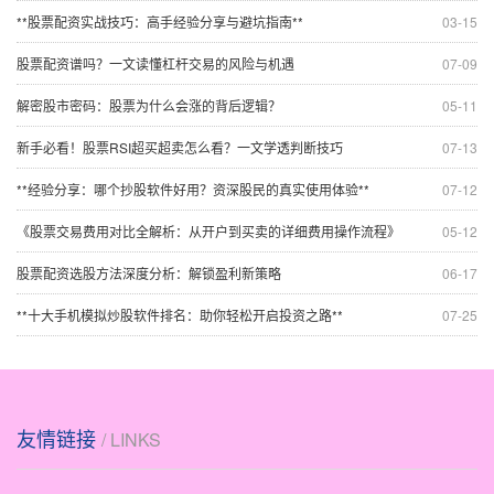
**股票配资实战技巧：高手经验分享与避坑指南**
03-15
股票配资谱吗？一文读懂杠杆交易的风险与机遇
07-09
解密股市密码：股票为什么会涨的背后逻辑？
05-11
新手必看！股票RSI超买超卖怎么看？一文学透判断技巧
07-13
**经验分享：哪个抄股软件好用？资深股民的真实使用体验**
07-12
《股票交易费用对比全解析：从开户到买卖的详细费用操作流程》
05-12
股票配资选股方法深度分析：解锁盈利新策略
06-17
**十大手机模拟炒股软件排名：助你轻松开启投资之路**
07-25
友情链接
/ LINKS