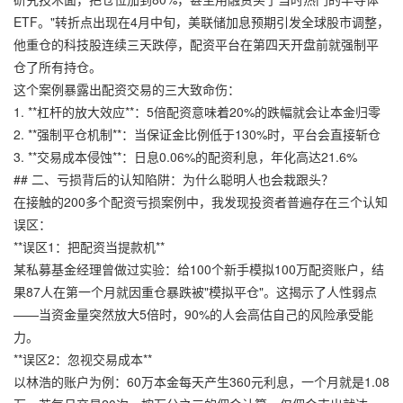
ETF。"转折点出现在4月中旬，美联储加息预期引发全球股市调整，
他重仓的科技股连续三天跌停，配资平台在第四天开盘前就强制平
仓了所有持仓。
这个案例暴露出配资交易的三大致命伤：
1. **杠杆的放大效应**：5倍配资意味着20%的跌幅就会让本金归零
2. **强制平仓机制**：当保证金比例低于130%时，平台会直接斩仓
3. **交易成本侵蚀**：日息0.06%的配资利息，年化高达21.6%
## 二、亏损背后的认知陷阱：为什么聪明人也会栽跟头？
在接触的200多个配资亏损案例中，我发现投资者普遍存在三个认知
误区：
**误区1：把配资当提款机**
某私募基金经理曾做过实验：给100个新手模拟100万配资账户，结
果87人在第一个月就因重仓暴跌被"模拟平仓"。这揭示了人性弱点
——当资金量突然放大5倍时，90%的人会高估自己的风险承受能
力。
**误区2：忽视交易成本**
以林浩的账户为例：60万本金每天产生360元利息，一个月就是1.08