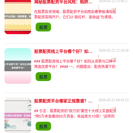
揭秘股票配资平台风险：陷阱重重，投资者需警惕！
2026-05-22 13:40:27
在股票投资领域，股票配资平台如雨后春笋般涌现股
票配资官网开户，它们以“高杠杆、高收益”为诱饵，
吸引着众多投资者。然而，在这看似诱人的背后，实
股票
则陷阱重重，投资者稍有不慎就可能陷入万劫不复的
境地。 ##
股票配资线上平台哪个好？如何从资质与口碑中筛选优质平台？
2026-05-22 12:54:26
### 股票配资线上平台哪个好？如何从资质与口碑中
筛选优质平台？ #### 一、问题提出：配资热潮下的
选择困境 近年来，随着股票市场活跃度提升，股票
股票
配资（即通过杠杆放大投资本金）成为部分投资者追
求高收
股票配资平台哪家正规靠谱？资深股民教你避坑
2026-05-21 04:43:53
## 引言：股票配资的"双刃剑"属性十大线上实盘配资
"用5万本金撬动50万资金，收益放大10倍！"这样的
宣传语在股票配资行业屡见不鲜。作为杠杆交易的典
股票
型形式，股票配资既能放大收益，也可能让投资者血
本