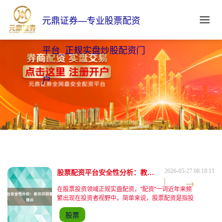
元鼎证券—专业股票配资
平台_正规实盘炒股配资门
户
股票配资平台安全性分析：教你识别靠谱平台的关键点
2026-05-27 08:18:11
在股票投资领域正规实盘配资，"配资"一词近年来频
繁出现在投资者视野中。简单来说，股票配资是指投
资者通过第三方平台借入资金进行股票交易，以放大
股票
收益（或亏损）的投资行为。这种模式因其杠杆效