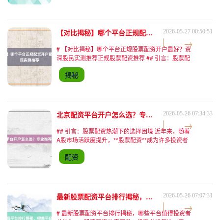
应，既能带来超额
【对比揭秘】哪个平台正规配资开户最好？资深股民实测推荐
2026-05-27 00:50:51
# 【对比揭秘】哪个平台正规股票配资开户最好？资
深股民实测推荐正规股票配资推荐 ## 引言：股票配
资的“双刃剑”效应 近年来，随着A股市场活跃度提
揭秘
升，股票配资成为许多投资者加杠杆、放大收益的热
门选择。
北京配资平台开户怎么选？专业推荐助你避坑！
2026-05-26 07:34:33
## 引言：股票配资热潮下的选择困境 近年来，随着
A股市场活跃度提升，**股票配资**成为许多投资者
扩大收益的热门工具。北京作为金融中心，配资平台
配资
数量激增，但良莠不齐的资质让不少投资者陷入选择
难题：*
最新股票配资平台排行揭秘，哪些平台值得投资者关注？
2026-05-26 07:07:31
# 最新股票配资平台排行揭秘，哪些平台值得投资者