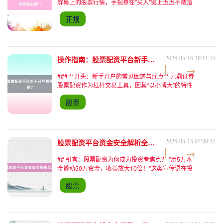
屏幕上的股票行情，手指悬在"买入"键上迟迟不敢落
下。作为刚接触配资交易的新手，我既被杠杆带来的
正规
收益放大效应吸引，又因频繁曝光的配资平台暴雷新
闻而忐忑。这种
操作指南：股票配资平台新手开户具体步骤是怎样的？
2026-05-16 18:11:25
### **开头：新手开户的常见困惑与痛点** 元鼎证券
股票配资作为杠杆交易工具，因其“以小博大”的特性
吸引了许多新手投资者。然而，许多人在开户环节就
股票
遭遇挫折：平台选择困难、资料反复提交被拒、风控
规
股票配资平台资金安全解析全攻略
2026-05-15 07:30:42
## 引言：股票配资为何成为投资者焦点？ "用5万本
金撬动50万资金，收益放大10倍！"这类宣传语在投
资圈屡见不鲜。股票配资作为杠杆交易的典型模式，
股票
因其能以小博大的特性，成为许多投资者追求高收益
的工具