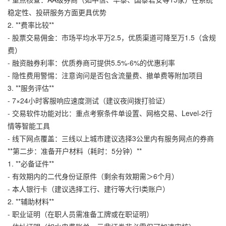
稳定性、投研服务方面更具优势
2. **费率比较**
- 股票交易佣金：市场平均水平万2.5，优质渠道可降至万1.5（含规
费）
- 融资融券利率：优质券商可提供5.5%-6%的优惠利率
- 隐性费用警惕：注意询问是否包含流量费、撤单费等附加项目
3. **服务评估**
- 7×24小时客服响应速度测试（建议夜间拨打验证）
- 交易软件功能对比：重点考察条件单设置、网格交易、Level-2行
情等智能工具
- 线下网点覆盖：三线以上城市建议选择3公里内有服务网点的券商
**第二步：准备开户材料（耗时：5分钟）**
1. **必备证件**
- 有效期内的二代身份证原件（剩余有效期需＞6个月）
- 本人银行卡（建议选择工行、建行等大行I类账户）
2. **辅助材料**
- 职业证明（在职人员需准备工牌或在职证明）