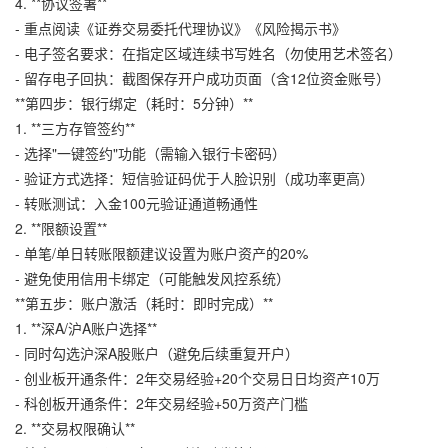
4. **协议签署**
- 重点阅读《证券交易委托代理协议》《风险揭示书》
- 电子签名要求：在指定区域连续书写姓名（勿使用艺术签名）
- 留存电子回执：截图保存开户成功页面（含12位资金账号）
**第四步：银行绑定（耗时：5分钟）**
1. **三方存管签约**
- 选择"一键签约"功能（需输入银行卡密码）
- 验证方式选择：短信验证码优于人脸识别（成功率更高）
- 转账测试：入金100元验证通道畅通性
2. **限额设置**
- 单笔/单日转账限额建议设置为账户资产的20%
- 避免使用信用卡绑定（可能触发风控系统）
**第五步：账户激活（耗时：即时完成）**
1. **深A/沪A账户选择**
- 同时勾选沪深A股账户（避免后续重复开户）
- 创业板开通条件：2年交易经验+20个交易日日均资产10万
- 科创板开通条件：2年交易经验+50万资产门槛
2. **交易权限确认**