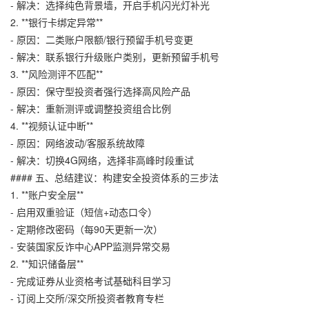
- 解决：选择纯色背景墙，开启手机闪光灯补光
2. **银行卡绑定异常**
- 原因：二类账户限额/银行预留手机号变更
- 解决：联系银行升级账户类别，更新预留手机号
3. **风险测评不匹配**
- 原因：保守型投资者强行选择高风险产品
- 解决：重新测评或调整投资组合比例
4. **视频认证中断**
- 原因：网络波动/客服系统故障
- 解决：切换4G网络，选择非高峰时段重试
#### 五、总结建议：构建安全投资体系的三步法
1. **账户安全层**
- 启用双重验证（短信+动态口令）
- 定期修改密码（每90天更新一次）
- 安装国家反诈中心APP监测异常交易
2. **知识储备层**
- 完成证券从业资格考试基础科目学习
- 订阅上交所/深交所投资者教育专栏