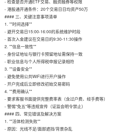
- 检查是否开通ETF交易、融资融券等权限
- 港股通开通条件：20个交易日日均资产50万
#### 三、关键注意事项清单
1. **时间选择**
- 避开交易日15:00-16:00的系统维护时段
- 首次入金建议在交易日的9:30-11:30操作
2. **信息一致性**
- 身份证地址与银行卡预留地址需保持一致
- 职业信息与个人所得税申报记录相符
3. **设备安全**
- 避免使用公共WiFi进行开户操作
- 开户完成后立即修改初始交易密码
4. **费用确认**
- 要求客服书面提供完整费率表（含过户费、经手费等）
- 警惕"免五"等违规宣传（证监会明令禁止）
#### 四、常见错误及解决方案
1. **活体检测失败**
- 原因：光线不足/面部遮挡/背景杂乱