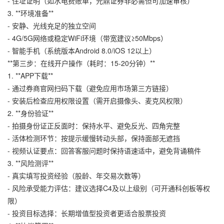
- 住址证明（如水电费账单，
元鼎证券
非必需但可加速审核）
3. **环境准备**
- 安静、光线充足的独立空间
- 4G/5G网络或稳定WiFi环境（带宽建议≥50Mbps）
- 智能手机（系统版本Android 8.0/iOS 12以上）
**第三步：在线开户操作（耗时：15-20分钟）**
1. **APP下载**
- 通过券商官网扫码下载（避免应用市场第三方链接）
- 安装后检查应用权限设置（需开启摄像头、麦克风权限）
2. **身份验证**
- 拍摄身份证正反面时：保持水平、避免反光、四角完整
- 活体检测环节：按提示缓慢转动头部，保持面部无遮挡
- 视频认证要点：回答客服问题时保持语速适中，避免背诵稿件
3. **风险测评**
- 真实填写投资经验（股龄、年交易次数等）
- 风险承受能力评估：建议选择C4及以上级别（可开通科创板等权
限）
- 投资目标选择：长期增值型投资者更适合股票投资