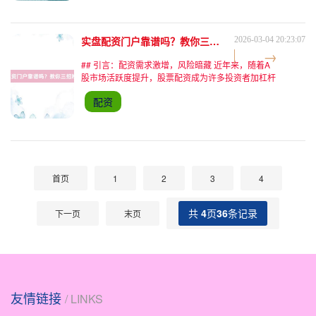
实盘配资门户靠谱吗？教你三招辨真伪！
2026-03-04 20:23:07
## 引言：配资需求激增，风险暗藏 近年来，随着A
股市场活跃度提升，股票配资成为许多投资者加杠杆
的热门选择。据2023年第三方机构统计，全国参与
配资
股票配资的用户规模已突破500万人，但其中超过
30%的投
首页
1
2
3
4
共
4
页
36
条记录
下一页
末页
友情链接
/ LINKS