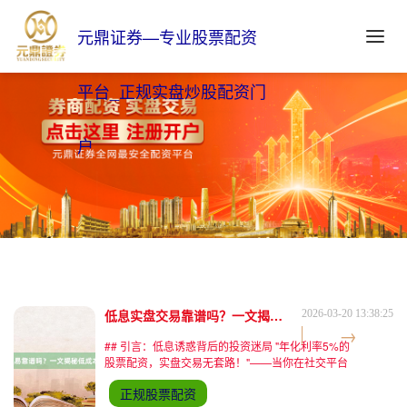
元鼎证券—专业股票配资
平台_正规实盘炒股配资门
户
低息实盘交易靠谱吗？一文揭秘低成本投资真相！
2026-03-20 13:38:25
## 引言：低息诱惑背后的投资迷局 "年化利率5%的
股票配资，实盘交易无套路！"——当你在社交平台
刷到这样的广告时，是否会心动？在A股市场持续活
正规股票配资
跃的当下，低成本杠杆交易成为许多投资者关注的焦