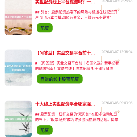
实盘配资线上平台靠谱吗？一文教你如何选！
2026-03-09 08:25:43
## 引言：股票配资热潮下的风险与机遇在线配资开
户 "用5万本金撬动50万资金，日赚万元不是梦"——
这类股票配资广告近年来频繁出现在投资者视野中。
配资
据中国证券业协会最新数据显示，2023年Q2全国股
票配
【问答型】实盘交易平台前十名怎么选？新手必看的避坑指南！
2026-03-07 13:38:04
# 【问答型】实盘交易平台前十名怎么选？新手必看
的避坑指南！靠谱的线上股票配资 对于刚接触股
票、期货等金融投资的新手来说，"实盘交易平台前
靠谱的线上股票配资
十名"的搜索结果往往让人眼花缭乱。从"低佣
金"到"高杠杆"，从
十大线上实盘配资平台哪家强？资深股民来揭秘！
2026-03-05 09:03:06
## 股票配资：杠杆交易的“双刃剑” 在股市波动加剧
的当下，“股票配资”成为许多股民热议的话题。简单
来说，股票配资是指投资者通过向平台借款，以自有
配资
资金为保证金，放大投资本金进行股票交易的模式。
例如，1