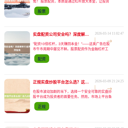
鹜？ 股票配资，本质是通过杠杆放大本金，让投资
者以更少的资金参与更大规模的交易。例如，1:5的
股票
配资比例意味着1万元本金可操作5万元市值，盈利或
亏损均按5万
实盘配资公司安全吗？深度解析行业风险与安全选择指南
2026-03-14 11:02:47
"配资10倍杠杆，3天赚回本金！"——这类广告在股
市牛市周期中屡见不鲜。股票配资作为金融杠杆工
具，既能放大收益也可能加速亏损，而实盘配资公司
配资
的安全性更是投资者最关心的核心问题。本文结合
2023年最新行
正规实盘炒股平台怎么选？这几点助你避坑！
2026-03-09 21:24:25
在股市波动加剧的当下，选择一个安全可靠的实盘炒
股平台成为投资者的首要任务。然而，市场上平台鱼
龙混杂，部分不法分子利用"股票配资""杠杆交易"等
正规
噱头设下陷阱，导致投资者血本无归。本文结合行业
最新动态与独