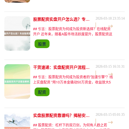
点。但低息
股票配资实盘开户怎么选？专业指南助你轻松入门
2026-03-18 23:35:14
## 引言：股票配资为何成为投资新选择？在线配资
开户 近年来，随着A股市场活跃度提升，股票配资这
一加杠杆投资方式逐渐进入大众视野。据中国证券业
股票
协会2023年三季度数据显示，个人投资者参与配资
交易的比例
干货速递：实盘配资开户流程全解析，新手必看！
2026-03-15 16:31:31
## 引言：股票配资为何成为投资者的"加速引擎"？线
上实盘配资 "用10万本金撬动50万资金，收益放大5
倍！"——这类广告词让许多投资者对股票配资心动
配资
不已。作为金融市场中常见的杠杆工具，股票配资通
过向
实盘股票配资靠谱吗？揭秘安全配资核心要点
2026-03-15 05:01:35
## 股票配资：杠杆下的双刃剑，为何有人趋之若