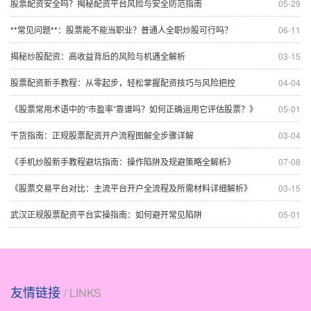
股票配资安全吗？揭秘配资平台风险与安全防范指南
05-29
**常见问题**：股票能不能当职业？普通人全职炒股可行吗？
06-11
揭秘炒股配资：高收益背后的风险与机遇全解析
03-15
股票配资新手教程：从零起步，轻松掌握配资技巧与风险把控
04-04
《股票常用术语中的“市盈率”靠谱吗？如何正确运用它评估股票？》
05-01
干货指南：正规股票配资开户流程图解全步骤详解
03-04
《手机炒股新手教程避坑指南：操作陷阱及规避策略全解析》
07-08
《股票交易平台对比：主流平台开户全流程及所需材料详细解析》
03-15
武汉正规股票配资平台实操指南：如何避开常见陷阱
05-01
友情链接
/ LINKS