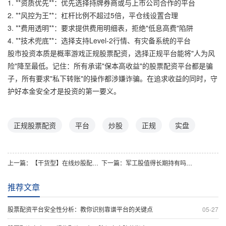
1. **资质优先**：优先选择持牌券商或与上市公司合作的平台
2. **风控为王**：杠杆比例不超过5倍，平仓线设置合理
3. **费用透明**：要求提供费用明细表，拒绝"低息高费"陷阱
4. **技术兜底**：选择支持Level-2行情、有灾备系统的平台
股市投资本质是概率游戏正规股票配资，选择正规平台能将"人为风
险"降至最低。记住：所有承诺"保本高收益"的股票配资平台都是骗
子，所有要求"私下转账"的操作都涉嫌诈骗。在追求收益的同时，守
护好本金安全才是投资的第一要义。
正规股票配资
平台
炒股
正规
实盘
上一篇：
【干货型】在线炒股配资开户全攻略：开启高效投资之旅
下一篇：
军工股值得长期持有吗？一文看懂投资逻辑与风险
推荐文章
股票配资平台安全性分析：教你识别靠谱平台的关键点
05-27