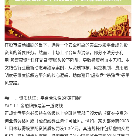
在股市波动加剧的当下，选择一个安全可靠的实盘炒股平台成为投
资者的首要任务。然而，市场上平台鱼龙混杂，部分不法分子利
用"股票配资""杠杆交易"等噱头设下陷阱，导致投资者血本无归。本
文结合行业最新动态与独家案例，从资质审核、风控机制、费用透
明度等维度拆解选平台的核心逻辑，助你避开"虚拟盘""杀猪盘"等常
见套路。
---
## 一、资质认证：平台合法性的"硬门槛"
### 1.1 金融牌照是第一道防线
正规实盘平台必须持有省级以上金融监管部门颁发的《证券投资咨
询业务资格》或《融资融券业务许可证》。例如，某头部券商2023
年因未取得股票配资资质被罚没1.2亿元，其违规操作包括虚构交易
系统、篡改行情数据等。投资者可通过中国证监会官网的"公开目录