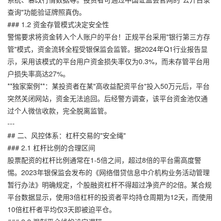
查询"功能验证牌照真伪。
### 1.2 资金存管模式决定安全性
警惕要求将资金转入个人账户的平台！正规平台采用"银行第三方存
管"模式，资金流转全程受银保监会监管。据2024年Q1行业报告显
示，采用该模式的平台用户资金损失率仅为0.3%，而未存管平台用
户损失率高达27%。
**独家案例**：某投资者在某"高收益配资平台"投入50万元后，平台
突然关闭网站，资金无法追回。后经警方调查，该平台资金池仅通
过个人微信收款，完全脱离监管。
---
## 二、风控体系：杠杆交易的"安全绳"
### 2.1 杠杆比例的合理区间
股票配资的杠杆比例通常在1-5倍之间，超过8倍的平台需高度警
惕。2023年银保监会发布的《网络借贷信息中介机构业务活动管理
暂行办法》明确规定，个股融资杠杆不得超过净资产的2倍。某合规
平台数据显示，使用3倍杠杆的投资者平均持仓周期为12天，而使用
10倍杠杆者平均仅3天即被迫平仓。