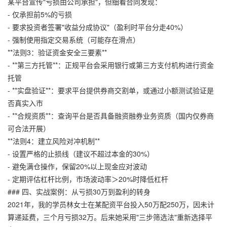
某平台宣传"亏损由公司承担"，但细看合同发现：
- 仅承担前5%的亏损
- 要求投资者签署"收益分成协议"（盈利时平台分走40%）
- 强制使用指定交易系统（可能存在滑点）
**法则3：验证资金安全三要素**
- **第三方托管**：正规平台会采用银行或第三方支付机构进行资金
托管
- **实盘验证**：要求平台提供券商交割单，或通过小额测试验证是
否真实入市
- **合规资质**：查询平台是否具备融资融券业务资质（国内仅券商
可合法开展）
**法则4：建立风险对冲机制**
- 设置严格的止损线（建议不超过本金的30%）
- 避免满仓操作，保留20%以上现金应对波动
- 定期评估杠杆比例，市场波动率＞20%时降低杠杆
### 四、实战案例：从亏损30万到盈利的转身
2021年，我的学员林女士在某配资平台投入50万配250万，因未计
算递延费，三个月亏损32万。后来她采用"三步筛选法"重新选择平