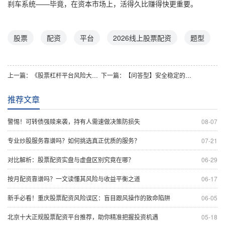
刹车系统——毕竟，在资本市场上，活得久比赚得快更重要。
股票
配资
平台
2026线上股票配资
题型
上一篇：
《股票杠杆平台风险大吗？深度剖析背后隐藏的巨大危机》
下一篇：
【问答型】安全稳定的股票交易平台怎么选？这3家值得推荐！
推荐文章
警惕！可转债强赎来袭，持有人需速做决策防损失
08-07
专业炒股服务靠谱吗？如何挑选真正优质的服务？
07-21
对比解析：股票配资实盘与虚盘区别究竟在哪？
06-29
按月配资靠谱吗？一文读懂其风险与收益平衡之道
06-17
新手必看！重庆股票配资风险误区：盲目跟风操作的致命陷阱
06-05
北京十大正规股票配资平台推荐，助你精准把握投资机遇
05-18