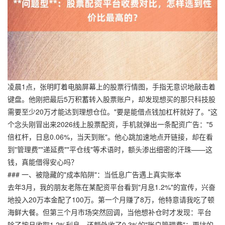
凌晨1点，张明盯着电脑屏幕上的股票行情图，手指无意识地敲击着
键盘。他刚把最后5万积蓄转入股票账户，却发现想买的那只科技股
需要至少20万才能达到理想仓位。"要是能借点钱加杠杆就好了。"这
个念头刚冒出来2026线上股票配资，手机就弹出一条配资广告："5
倍杠杆，日息0.06%，当天到账"。他心跳加速地点开链接，却在看
到"管理费""递延费""平仓线"等术语时，额头渗出细密的汗珠——这
钱，真能借得安心吗？
### 一、被隐藏的"成本陷阱"：当低息广告遇上真实账本
去年3月，我的朋友老陈在某配资平台看到"月息1.2%"的宣传，兴奋
地投入20万本金配了100万。第一个月赚了8万，他特意请我吃了顿
海鲜大餐。但第三个月市场突然回调，当他想补仓时才发现：平台
除了按月收取1.2%利息，还额外收了0.3%的"账户管理费"；更坑的