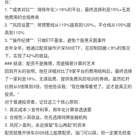
台：
1. **成本对比**：排除年化＞18%的平台，最终选择利息15%+无其
他费用的合规券商
2. **风控设置**：将预警线从110%提高到120%，平仓线从105%提
高到110%
3. **操作纪律**：只做ETF基金，避免个股黑天鹅事件
去年全年，她通过配资操作沪深300ETF，在控制回撤＜8%的情况
下，实现了42%的收益。
### 结语：配资不是赌博，而是精密计算的艺术
回到开头的张明，他在详细对比了8家平台的费用结构后，最终选择
了一家利息16%、无递延费、提供免费风控培训的券商。虽然杠杆
比例从5倍降到3倍，但他告诉我："现在睡得着觉了，这才是真正的
投资。"
对于普通投资者，记住这三个核心原则：
1. 真实成本＞宣传利率，用年化计算穿透迷雾
2. 合规性＞高收益，优先选择持牌金融机构
3. 风控＞盈利，永远保留"东山再起"的资本
配资就像开快车2026线上股票配资，油门可以踩，但一定要先检查