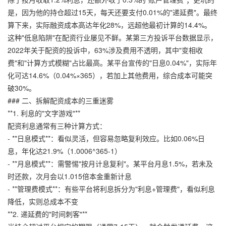
是，因为他的持仓超过15天，每天还要支付0.01%的"递延费"。最终
算下来，实际融资成本高达年化28%，远超他最初计算的14.4%。
这种"低息陷阱"在配资行业屡见不鲜。某第三方投诉平台数据显示，
2022年关于配资的投诉中，63%涉及费用不透明，其中"变相收
费"和"计算方式模糊"占比最高。某平台宣传的"日息0.04%"，实际年
化可达14.6%（0.04%×365），若加上其他费用，综合成本可能突
破30%。
### 二、拆解配资成本的三重迷雾
**1. 利息的"文字游戏"**
配资利息通常有三种计算方式：
- **日息模式**：看似灵活，但容易忽略复利效应。比如0.06%日
息，年化达21.9%（1.0006^365-1）
- **月息模式**：需警惕"按月计息复利"。某平台月息1.5%，若未及
时还款，次月会以1.015倍本金重新计息
- **管理费模式**：有些平台将利息拆分为"利息+管理费"，看似利息
降低，实则总成本不变
**2. 递延费的"时间刺客"**