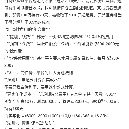
当持仓超过平台规定的期限（通常7-15天），就会触发递延费。这
笔费用可能按日收取，也可能按持仓金额比例收取。某投资者曾遇
到：配资100万持有20天，被收取了5000元递延费，
元鼎证券
相当
于额外增加了0.5%的成本。
**3. 隐性费用的"组合拳"**
- **提现手续费**：部分平台对盈利提现收取0.1%-0.5%的费用
- **强制平仓费**：当账户触及平仓线，平台可能收取500-2000元
的"操作费"
- **软件使用费**：某些平台要求使用专属交易软件，每月收取50-
200元
### 三、高性价比平台的四大筛选法则
**法则1：穿透式计算真实成本**
不要只看宣传利率，要用这个公式计算：
**真实年化成本 = （总利息+总费用）÷ 本金 ÷ 持有天数 ×365**
例如：配资10万，利息6000元，管理费2000元，递延费1000元，
持有180天
真实年化 = (6000+2000+1000)÷10万÷180×365 ≈ 18.25%
**法则2：警惕"保本型"陷阱**