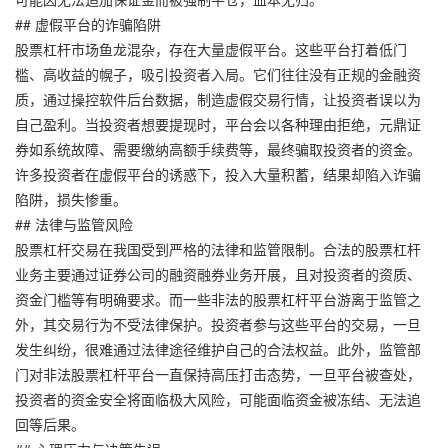
## 虚假平台的诈骗陷阱
股票杠杆市场鱼龙混杂，存在大量虚假平台。这些平台打着低门
槛、高收益的幌子，吸引投资者入局。它们往往没有正规的金融资
质，通过操控软件后台数据，制造虚假交易行情，让投资者误以为
自己盈利。当投资者想要提现时，平台会以各种理由拒绝，
元鼎证
券
如系统故障、需要缴纳高额手续费等，最终骗取投资者的资金。
许多投资者在虚假平台的诱惑下，投入大量积蓄，结果却陷入诈骗
陷阱，损失惨重。
## 法律与监管风险
股票杠杆交易在我国受到严格的法律和监管限制。合法的股票杠杆
业务主要通过证券公司的融资融券业务开展，且对投资者的资质、
资金门槛等有明确要求。而一些非法的股票杠杆平台游离于监管之
外，其交易行为不受法律保护。投资者参与这些平台的交易，一旦
发生纠纷，很难通过法律途径维护自己的合法权益。此外，监管部
门对非法股票杠杆平台一直保持高压打击态势，一旦平台被查处，
投资者的资金安全将面临极大风险，可能面临资金被冻结、无法追
回等后果。