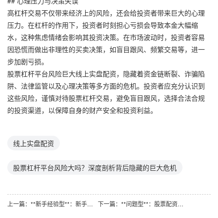
## 心理压力与决策失误
高杠杆交易不仅带来经济上的风险，还会给投资者带来巨大的心理
压力。在杠杆的作用下，投资者时刻担心亏损会导致本金大幅缩
水，这种焦虑情绪会影响其投资决策。在市场波动时，投资者容易
因恐慌而做出非理性的买卖决策，如盲目跟风、频繁交易等，进一
步加剧亏损。
股票杠杆平台风险巨大线上实盘配资，隐藏着资金链断裂、诈骗陷
阱、法律监管以及心理决策等多方面的危机。投资者应充分认识到
这些风险，谨慎对待股票杠杆交易，避免盲目跟风，选择合法合规
的投资渠道，以保障自身的财产安全和投资利益。
线上实盘配资
股票杠杆平台风险大吗？深度剖析背后隐藏的巨大危机
上一篇：
**新手经验型**：新手必看！股票配资平台怎么提现最快的小技巧
下一篇：
**问题型**：股票配资平台收费对比，怎样选到性价比最高的？