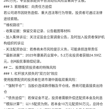
280万元，
专业股票配资平台
流动性风险显著高于主板。
### 3. 索赔维权：向责任方追偿
若公司退市因财务造假、重大违法等行为导致，投资者可通过法律
途径索赔。
**维权路径**：
- 收集证据：保留交易记录、公告截图等材料
- 加入集体诉讼：关注证监会立案调查公告，及时加入投资者保护机
构组织的诉讼
- 关注配资协议：若券商未尽风险提示义务，可能承担连带责任
**最新进展**：2023年康美药业案中，5.2万名投资者获赔24.59亿
元，创A股民事赔偿纪录。
## 二、股票配资投资者的特殊风险
### 1. 杠杆放大损失的"双刃剑"效应
使用股票配资的投资者在退市潮中面临双重风险：
- **强制平仓**：当股价连续跌停触及平仓线，券商可能直接卖出持
仓
- **债务追偿**：若保证金不足，投资者需额外偿还配资本金及利息
**模拟计算**：以1:5配资为例，若本金10万元配资50万元，总持仓