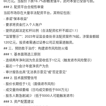
60万元。当股价下跌16.7%即触发强平，此时本金已全部亏损。
### 2. 配资平台合规性审查
当前市场存在大量非法配资平台，其特征包括：
- 承诺"保本收益"
- 要求将资金打入个人账户
- 提供远超法定杠杆比例（合法配资杠杆不超过1:1）
**监管警示**：2023年证监会查处非法配资案件76起，涉案金额超
120亿元，投资者需通过证券公司正规渠道融资。
## 三、预防胜于治疗：构建退市风险防火墙
### 1. 基本面筛选三原则
- 连续两年净利润为负且营收低于1亿元（触发退市风险警示）
- 最近一个会计年度净资产为负
- 审计报告出具"无法表示意见"或"否定意见"
### 2. 技术面预警信号
- 股价长期低于1元（面值退市风险）
- 成交量持续萎缩（日均成交额低于500万元）
- 股东人数急剧减少（低于5000人可能触发退市）
### 3. 资产配置建议