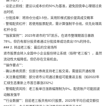
- 设定止损线：建议以成本价的50%为基准，避免因侥幸心理错过卖
出时机
- 分批挂单：将持仓分成3-5份，采用阶梯式报价提高成交概率
- 警惕配资杠杆：若使用股票配资，需计算强制平仓线，优先处理高
杠杆仓位
**独家案例**：2023年退市的*ST凯乐，在退市整理期首日暴跌
78%，但仍有部分投资者通过分批挂单成功卖出15%的持仓。
### 2. 转战老三板：最后的交易场所
退市股票会转入全国中小企业股份转让系统（俗称"老三板"），虽然
流动性大幅降低，但仍存在交易机会。
**操作要点**：
- 确认券商资质：仅部分券商支持老三板交易，需提前开通权限
- 关注重组预期：部分退市公司通过重组可能重返主板（如2022年
汇绿生态重新上市首日暴涨232%）
- 警惕配资风险：老三板单日涨跌幅限制为5%，配资账户可能因波
动触发强平
**行业数据**：目前老三板共有83只股票，2023年平均日成交额仅