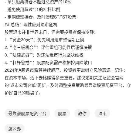
- 单只股票持仓不超过总资产的10%
- 避免使用超过1:1的杠杆比例
- 定期梳理持仓，及时清理ST/*ST股票
## 总结：理性应对退市危机
股票退市并非世界末日，但需要投资者保持冷静：
1. **黄金30天**：优先利用退市整理期止损
2. **老三板机会**：评估重组可能性后谨慎决策
3. **法律武器**：对违法退市行为坚决维权
4. **杠杆警戒**：股票配资需严格把控风险敞口
2024年A股退市监管持续趋严，投资者更需树立风险意识。记住：
在资本市场，活下去比赚得多更重要。建议定期关注证监会官网
的"退市公司名单"更新，及时调整投资策略最靠谱股票配资平台，守
护好自己的钱袋子。
最靠谱股票配资平台
股票
教你
退市
怎么办