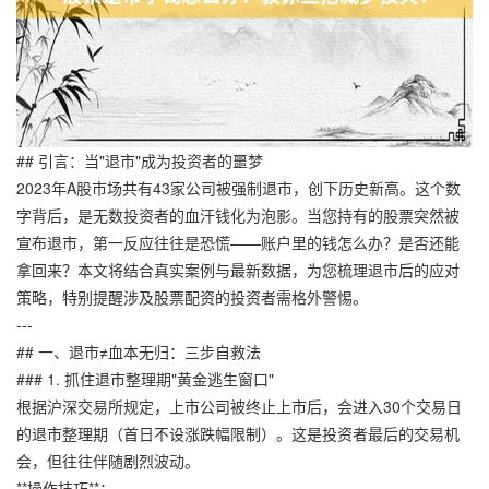
## 引言：当"退市"成为投资者的噩梦
2023年A股市场共有43家公司被强制退市，创下历史新高。这个数
字背后，是无数投资者的血汗钱化为泡影。当您持有的股票突然被
宣布退市，第一反应往往是恐慌——账户里的钱怎么办？是否还能
拿回来？本文将结合真实案例与最新数据，为您梳理退市后的应对
策略，特别提醒涉及股票配资的投资者需格外警惕。
---
## 一、退市≠血本无归：三步自救法
### 1. 抓住退市整理期"黄金逃生窗口"
根据沪深交易所规定，上市公司被终止上市后，会进入30个交易日
的退市整理期（首日不设涨跌幅限制）。这是投资者最后的交易机
会，但往往伴随剧烈波动。
**操作技巧**：