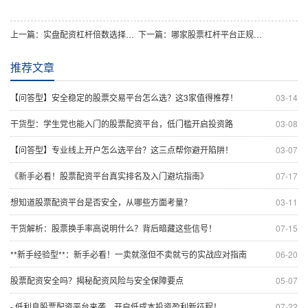
上一篇：
实盘配资杠杆倍数选择全攻略：精准匹配你的风险偏好
下一篇：
哪家股票杠杆平台正规可靠？新手必看的避坑指南
推荐文章
【问答型】安全稳定的股票交易平台怎么选？这3家值得推荐！
03-14
干货型：学生党也能入门的股票配资平台，低门槛开启投资路
03-08
【问答型】专业线上开户怎么选平台？这三点帮你避开陷阱！
03-07
《新手必看！股票配资平台真实排名及入门避坑指南》
07-17
想知道股票配资平台是否安全，从哪些方面考量？
03-11
干货解析：股票换手率高说明什么？背后暗藏这些信号！
07-15
**新手经验型**：新手必看！一卖就涨但不卖就亏的实战应对指南
06-20
股票配资安全吗？揭秘配资风险与安全保障要点
05-07
- 低利息股票配资平台来袭，开启低成本投资盈利新征程！
07-22