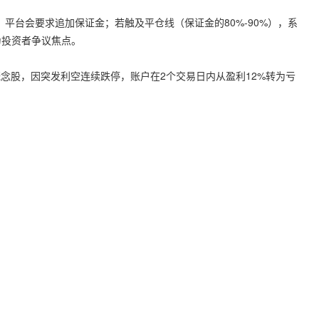
，平台会要求追加保证金；若触及平仓线（保证金的80%-90%），系
为投资者争议焦点。
AI概念股，因突发利空连续跌停，账户在2个交易日内从盈利12%转为亏