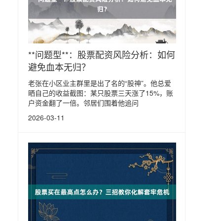
**问题型**：股票配资风险分析：如何
避免血本无归？
老张在小区业主群里是出了名的“股神”。他总爱
晒自己的收益截图：某只股票三天涨了15%，账
户资金翻了一倍。邻居们围着他追问
2026-03-11