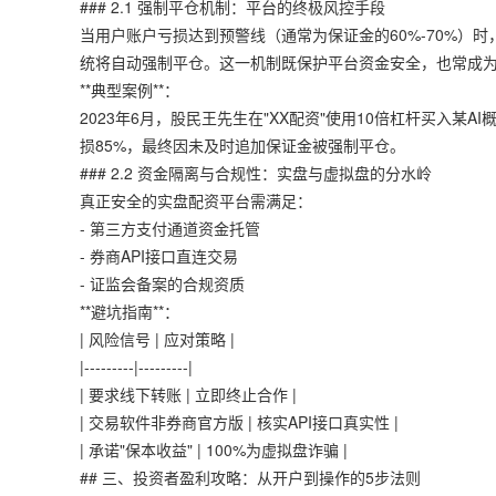
### 2.1 强制平仓机制：平台的终极风控手段
当用户账户亏损达到预警线（通常为保证金的60%-70%）时
统将自动强制平仓。这一机制既保护平台资金安全，也常成
**典型案例**：
2023年6月，股民王先生在"XX配资"使用10倍杠杆买入某
损85%，最终因未及时追加保证金被强制平仓。
### 2.2 资金隔离与合规性：实盘与虚拟盘的分水岭
真正安全的实盘配资平台需满足：
- 第三方支付通道资金托管
- 券商API接口直连交易
- 证监会备案的合规资质
**避坑指南**：
| 风险信号 | 应对策略 |
|---------|---------|
| 要求线下转账 | 立即终止合作 |
| 交易软件非券商官方版 | 核实API接口真实性 |
| 承诺"保本收益" | 100%为虚拟盘诈骗 |
## 三、投资者盈利攻略：从开户到操作的5步法则