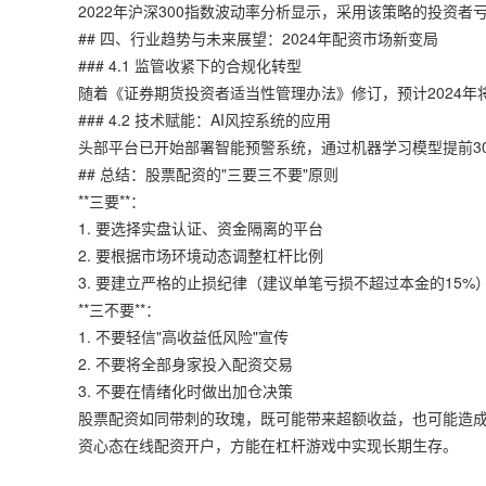
2022年沪深300指数波动率分析显示，采用该策略的投资者
## 四、行业趋势与未来展望：2024年配资市场新变局
### 4.1 监管收紧下的合规化转型
随着《证券期货投资者适当性管理办法》修订，预计2024年
### 4.2 技术赋能：AI风控系统的应用
头部平台已开始部署智能预警系统，通过机器学习模型提前3
## 总结：股票配资的"三要三不要"原则
**三要**：
1. 要选择实盘认证、资金隔离的平台
2. 要根据市场环境动态调整杠杆比例
3. 要建立严格的止损纪律（建议单笔亏损不超过本金的15%
**三不要**：
1. 不要轻信"高收益低风险"宣传
2. 不要将全部身家投入配资交易
3. 不要在情绪化时做出加仓决策
股票配资如同带刺的玫瑰，既可能带来超额收益，也可能造
资心态在线配资开户，方能在杠杆游戏中实现长期生存。