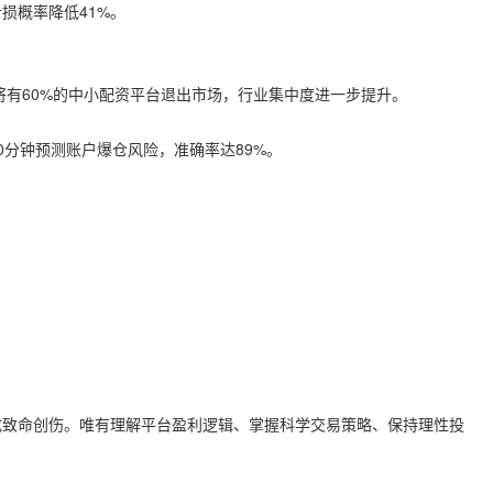
亏损概率降低41%。
将有60%的中小配资平台退出市场，行业集中度进一步提升。
0分钟预测账户爆仓风险，准确率达89%。
）
成致命创伤。唯有理解平台盈利逻辑、掌握科学交易策略、保持理性投