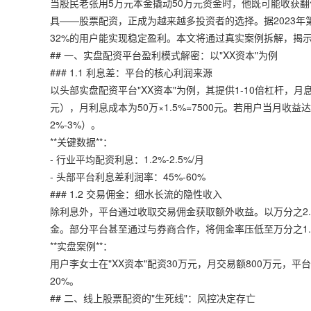
当股民老张用5万元本金撬动50万元资金时，他既可能收获
具——股票配资，正成为越来越多投资者的选择。据2023年
32%的用户能实现稳定盈利。本文将通过真实案例拆解，揭
## 一、实盘配资平台盈利模式解密：以"XX资本"为例
### 1.1 利息差：平台的核心利润来源
以头部实盘配资平台"XX资本"为例，其提供1-10倍杠杆，月息
元），月利息成本为50万×1.5%=7500元。若用户当月
2%-3%）。
**关键数据**：
- 行业平均配资利息：1.2%-2.5%/月
- 头部平台利息差利润率：45%-60%
### 1.2 交易佣金：细水长流的隐性收入
除利息外，平台通过收取交易佣金获取额外收益。以万分之2.5
金。部分平台甚至通过与券商合作，将佣金率压低至万分之1
**实盘案例**：
用户李女士在"XX资本"配资30万元，月交易额800万元，平台
20%。
## 二、线上股票配资的"生死线"：风控决定存亡