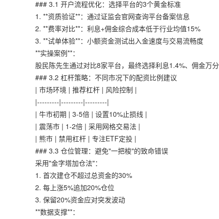
### 3.1 开户流程优化：选择平台的3个黄金标准
1. **资质验证**：通过证监会官网查询平台备案信息
2. **费率对比**：利息+佣金综合成本低于行业均值15%
3. **试单体验**：小额资金测试出入金速度与交易流畅度
**实操案例**：
股民陈先生通过对比8家平台，最终选择利息1.4%、佣金万分之
### 3.2 杠杆策略：不同市况下的配资比例建议
| 市场环境 | 推荐杠杆 | 风险控制 |
|---------|---------|---------|
| 牛市初期 | 3-5倍 | 设置10%止损线 |
| 震荡市 | 1-2倍 | 采用网格交易法 |
| 熊市 | 禁用杠杆 | 专注ETF定投 |
### 3.3 仓位管理：避免"一把梭"的致命错误
采用"金字塔加仓法"：
1. 首次建仓不超过总资金的30%
2. 每上涨5%追加20%仓位
3. 保留20%资金应对突发波动
**数据支撑**：