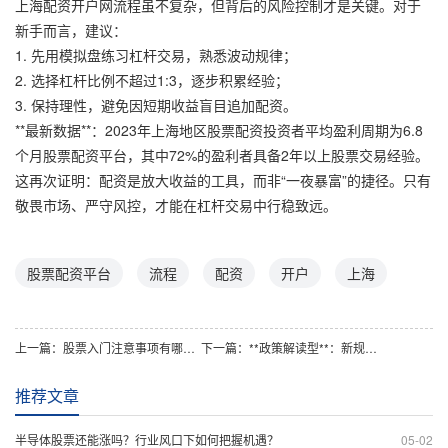
上海配资开户网流程虽不复杂，但背后的风险控制才是关键。对于
新手而言，建议：
1. 先用模拟盘练习杠杆交易，熟悉波动规律；
2. 选择杠杆比例不超过1:3，逐步积累经验；
3. 保持理性，避免因短期收益盲目追加配资。
**最新数据**：2023年上海地区股票配资投资者平均盈利周期为6.8
个月股票配资平台，其中72%的盈利者具备2年以上股票交易经验。
这再次证明：配资是放大收益的工具，而非“一夜暴富”的捷径。只有
敬畏市场、严守风控，才能在杠杆交易中行稳致远。
股票配资平台
流程
配资
开户
上海
上一篇：
股票入门注意事项有哪些？新手该如何系统学习避免踩坑？
下一篇：
**政策解读型**：新规下线上股票配资杠杆怎么使用？合规操作指南
推荐文章
半导体股票还能涨吗？行业风口下如何把握机遇？
05-02