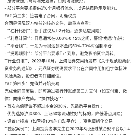
- 身份证照片需清晰无遮挡，否则可能被拒；
- 部分平台要求提供近6个月银行流水，以评估风险承受能力。
### 第三步：签署电子合同，明确权责
合同是保障双方权益的核心文件，需重点查看：
- **杠杆比例**：新手建议从1:3开始，逐步适应风险；
- **利息计算**：日息通常在0.06%-0.12%之间，警惕“免息”陷阱；
- **平仓线**：一般为亏损达到本金的50%-70%时强制平仓；
- **提现规则**：部分平台要求T+1到账，避免影响资金周转。
**行业资讯**：2023年10月，上海证券交易所发布《关于规范股票配
资业务的通知》，
元鼎证券
明确要求平台在合同中用加粗字体标注
风险条款，投资者需仔细阅读。
### 第四步：充值并开始交易
完成合同签署后，即可通过银行转账或第三方支付（如支付宝、微
信）向账户充值。**操作技巧**：
- 首次充值建议不超过本金的30%，先熟悉平台操作；
- 优先选择沪深300、上证50等流动性好的标的，降低滑点风险；
- 设置止损点（如亏损10%时自动平仓），避免情绪化交易。
**独家案例**：上海投资者李先生在2023年8月通过某合规平台以1:4