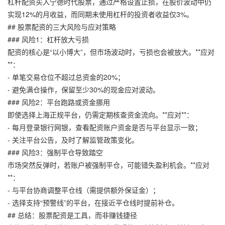
杠杆配资买入宁德时代股票，通过严格设置止损，在股价波动中仍
实现12%的月收益，而同期未使用杠杆的投资者收益仅3%。
## 股票配资的三大风险与应对策略
### 风险1：杠杆放大亏损
配资的核心是“以小博大”，但市场波动时，亏损也会被放大。**应对
**：
- 单笔交易仓位不超过总资金的20%；
- 避免满仓操作，保留至少30%的现金应对波动。
### 风险2：平台跑路或资金挪用
即使选择上海正规平台，仍需定期核查资金流向。**应对**：
- 每月登录银行网银，查看配资账户资金是否与平台显示一致；
- 关注平台公告，及时了解监管政策变化。
### 风险3：强制平仓导致踏空
市场突然反弹时，若账户被强制平仓，可能错失盈利机会。**应对
**：
- 与平台协商调整平仓线（需提供额外保证金）；
- 选择支持“预警线”的平台，在接近平仓线时提前补仓。
## 总结：股票配资是工具，而非赚钱捷径