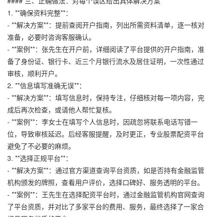
#### 三、正确做法：对每个误区给出具体解决方案
1. **确保资料完整**：
- **解决方案**：提前查阅开户指南，列出所需资料清单，逐一核对
准备，必要时咨询客服确认。
- **案例**：张先生在开户前，详细阅读了平台提供的开户指南，准
备了身份证、银行卡、近三个月银行流水及居住证明，一次性通过
审核，顺利开户。
2. **信息填写准确无误**：
- **解决方案**：填写信息时，保持专注，仔细核对每一项内容，完
成后再次检查，或请他人帮忙复核。
- **案例**：李女士在填写个人信息时，因疏忽将联系电话写错一
位，导致审核延迟。后经客服提醒，及时更正，
专业股票配资平台
避免了不必要的麻烦。
3. **选择正规平台**：
- **解决方案**：通过官方渠道查询平台资质，如是否持有金融监管
机构颁发的牌照，查看用户评价，选择口碑好、服务透明的平台。
- **案例**：王先生在选择配资平台时，通过金融监管机构官网查询
了平台资质，并对比了多家平台的费用、服务，最终选择了一家合