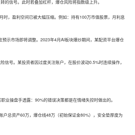
反转的信号。此时若叠加杠杆，爆仓风险将指数级上升。
月时，盈利空间已被大幅压缩。例如：持有100万市值股票，月利息
往预示市场即将调整。2023年4月AI板块爆炒期间，某配资平台爆仓
险信号。某投资者因过度关注账户，在股价波动0.5%时连续操作，
某职业操盘手透露：90%的错误决策都是在情绪失控时做出的。
：账户总资产60万，爆仓线48万（初始保证金80%），安全垫厚度为