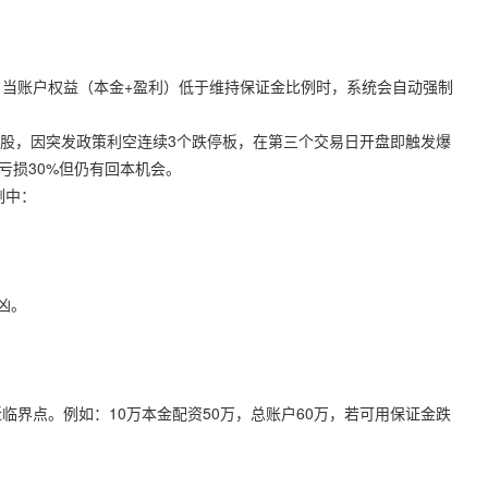
当账户权益（本金+盈利）低于维持保证金比例时，系统会自动强制
新能源股，因突发政策利空连续3个跌停板，在第三个交易日开盘即触发爆
亏损30%但仍有回本机会。
例中：
凶。
临界点。例如：10万本金配资50万，总账户60万，若可用保证金跌