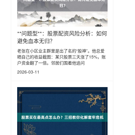
**问题型**：股票配资风险分析：如何
避免血本无归？
老张在小区业主群里是出了名的“股神”。他总爱
晒自己的收益截图：某只股票三天涨了15%，账
户资金翻了一倍。邻居们围着他追问
2026-03-11