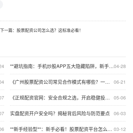
下一篇：
股票配资公司怎么选？这标准必看！
24
**避坑指南：手机炒股APP五大隐藏陷阱，新手必看防亏损攻略**
04-28
04
《广州股票配资公司常见合作模式有哪些？一文说清！》
06-21
07
《正规配资官网：安全合规之选，开启稳健投资新征程！》
05-06
07
实盘配资开户安全吗？揭秘背后风险与防范要点
06-03
06
**新手经验型**：新手必看！股票配资平台怎么提现最快的小技巧
03-12