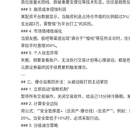
高位放量长阴线、跌破重要支撑位等技术形态，往往是趋势
### 3. 融资成本侵蚀利润
某配资平台数据显示，当融资利息占持仓市值的比例超过3%/
支出超3万，需警惕"为平台打工"的风险。
### 4. 市场情绪极端化
当朋友圈、股吧等渠道出现"满仓干""梭哈"等狂热言论时，往
率较平时激增300%。
### 5. 个人状态异常
失眠、频繁查看账户、无法执行交易计划等心理波动，都是危
元鼎证券
最终因手续费累积触发爆仓。
---
## 三、爆仓自救四步法：从被动挨打到主动掌控
### 1. 立即启动"熔断机制"
暂停所有交易操作，关闭交易软件，给自己15分钟冷静期。
### 2. 计算安全边际
用公式：**安全垫厚度=（总资产-爆仓线）/总资产**。例如
20%。当安全垫低于10%时，必须采取行动。
### 3. 分级减仓策略