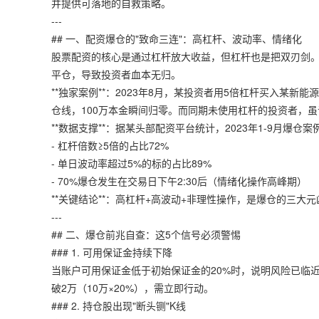
并提供可落地的自救策略。
---
## 一、配资爆仓的"致命三连"：高杠杆、波动率、情绪化
股票配资的核心是通过杠杆放大收益，但杠杆也是把双刃剑。
平仓，导致投资者血本无归。
**独家案例**：2023年8月，某投资者用5倍杠杆买入某
仓线，100万本金瞬间归零。而同期未使用杠杆的投资者，虽
**数据支撑**：据某头部配资平台统计，2023年1-9月爆仓案
- 杠杆倍数≥5倍的占比72%
- 单日波动率超过5%的标的占比89%
- 70%爆仓发生在交易日下午2:30后（情绪化操作高峰期）
**关键结论**：高杠杆+高波动+非理性操作，是爆仓的三大元
---
## 二、爆仓前兆自查：这5个信号必须警惕
### 1. 可用保证金持续下降
当账户可用保证金低于初始保证金的20%时，说明风险已临近
破2万（10万×20%），需立即行动。
### 2. 持仓股出现"断头铡"K线