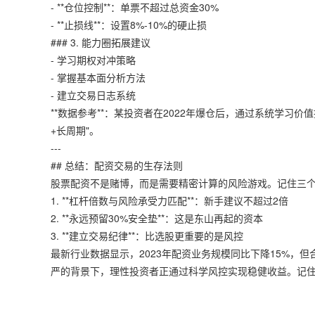
- **仓位控制**：单票不超过总资金30%
- **止损线**：设置8%-10%的硬止损
### 3. 能力圈拓展建议
- 学习期权对冲策略
- 掌握基本面分析方法
- 建立交易日志系统
**数据参考**：某投资者在2022年爆仓后，通过系统学习价
+长周期"。
---
## 总结：配资交易的生存法则
股票配资不是赌博，而是需要精密计算的风险游戏。记住三
1. **杠杆倍数与风险承受力匹配**：新手建议不超过2倍
2. **永远预留30%安全垫**：这是东山再起的资本
3. **建立交易纪律**：比选股更重要的是风控
最新行业数据显示，2023年配资业务规模同比下降15%，
严的背景下，理性投资者正通过科学风控实现稳健收益。记