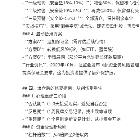
- **一级预警（安全垫15%-10%）**：减仓30%，保留核心仓
- **二级预警（安全垫10%-5%）**：再减仓50%，仅留盈利
- **三级预警（安全垫＜5%）**：全部清仓，保住剩余本金
**实战技巧**：采用"倒金字塔"减仓法，即先卖盈利股，再
### 4. 启动备用方案
- **方案A**：追加保证金（需评估后续行情）
- **方案B**：转换低风险标的（如ETF、蓝筹股）
- **方案C**：申请展期（部分平台允许延长还款周期）
**行业资讯**：2023年10月，证监会发布《配资业务风
提高保证金要求，这为投资者提供了额外保护层。
---
## 四、爆仓后的修复指南：从创伤到重生
### 1. 心理重建三阶段
- **否认期**（1-3天接受现实，避免自我否定
- **反思期**（1周复盘交易记录，找出致命错误
- **重建期**（1个月制定新交易计划，从小资金开始
### 2. 资金管理新原则
- **杠杆倍数**：从5倍降至2倍以内