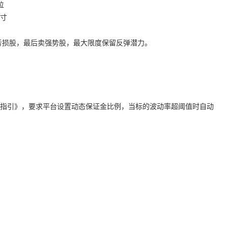
位
头寸
卖亏损股，最后卖强势股，最大限度保留反弹潜力。
险管理指引》，要求平台设置动态保证金比例，当标的波动率超阈值时自动