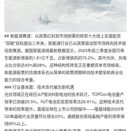
## 新能源赛道：从政策红利到市场刚需的转型十大线上实盘配资
"双碳"目标提出三年来，新能源行业已从政策驱动型市场转向技术驱
动型赛道。据国家能源局最新数据显示，2023年前三季度全国可再
生能源新增装机1.81亿千瓦，占新增装机的76.2%，其中光伏、风电
占比分别达43%和28%。这种结构性转变正在重塑资本市场格局，
新能源股票的估值体系也从简单的政策预期转向技术壁垒和商业化
能力的综合考量。
### 行业基本面：技术迭代催生新机遇
光伏领域正在经历从P型向N型电池的技术跃迁，TOPCon电池量产
效率已突破25.5%，HJT电池实验室效率达26.81%。这种技术迭代
带来的效率提升，直接反映在上市公司财报中——隆基绿能2023年
Q3单晶硅片出货量环比增长23%，通威股份高纯晶硅产能利用率保
持95%以上。
新能源汽车产业链则呈现"冰火两重天"态势。动力电池环节，宁德时