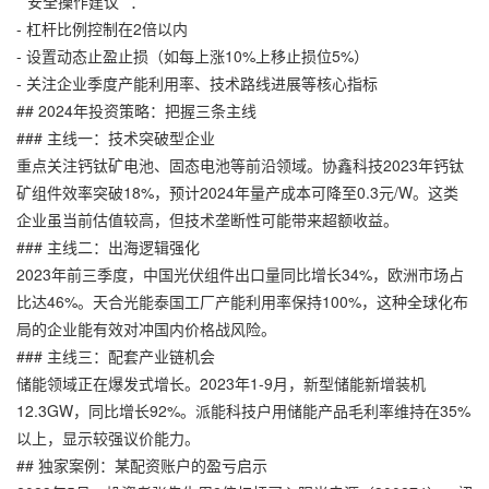
**安全操作建议**：
- 杠杆比例控制在2倍以内
- 设置动态止盈止损（如每上涨10%上移止损位5%）
- 关注企业季度产能利用率、技术路线进展等核心指标
## 2024年投资策略：把握三条主线
### 主线一：技术突破型企业
重点关注钙钛矿电池、固态电池等前沿领域。协鑫科技2023年钙钛
矿组件效率突破18%，预计2024年量产成本可降至0.3元/W。这类
企业虽当前估值较高，但技术垄断性可能带来超额收益。
### 主线二：出海逻辑强化
2023年前三季度，中国光伏组件出口量同比增长34%，欧洲市场占
比达46%。天合光能泰国工厂产能利用率保持100%，这种全球化布
局的企业能有效对冲国内价格战风险。
### 主线三：配套产业链机会
储能领域正在爆发式增长。2023年1-9月，新型储能新增装机
12.3GW，同比增长92%。派能科技户用储能产品毛利率维持在35%
以上，显示较强议价能力。
## 独家案例：某配资账户的盈亏启示