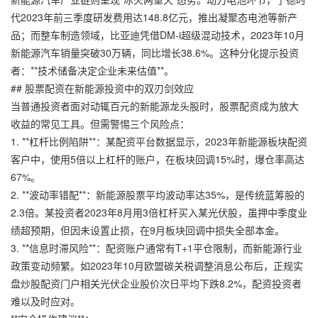
代2023年前三季度研发费用达148.8亿元，推出凝聚态电池等新产
品；而整车制造领域，比亚迪凭借DM-i超级混动技术，2023年10月
新能源汽车销量突破30万辆，同比增长38.6%。这种分化提示投资
者：**技术储备决定企业未来估值**。
## 股票配资在新能源投资中的双刃剑效应
当普通投资者面对动辄百元的新能源龙头股时，股票配资成为放大
收益的常见工具。但需警惕三个风险点：
1. **杠杆比例陷阱**：某配资平台数据显示，2023年新能源板块配资
客户中，使用5倍以上杠杆的账户，在板块回调15%时，爆仓率高达
67%。
2. **波动率错配**：新能源股票平均波动率达35%，是传统蓝筹股的
2.3倍。某投资者2023年8月用3倍杠杆买入某光伏股，虽押中季度业
绩超预期，但因未设置止损，在9月板块回调中损失全部本金。
3. **信息时滞风险**：配资账户通常有T+1平仓限制，而新能源行业
政策变动频繁。如2023年10月欧盟碳关税调整消息公布后，
正规实
盘炒股配资门户
相关光伏企业股价次日平均下跌8.2%，配资投资者
难以及时应对。