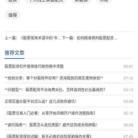
值得
上一篇：
《股票常用术语中的“市盈率”靠谱吗？如何正确运用它评估股票？》
下一篇：
如何精准预判股票配资走势的波动规律？
推荐文章
股票配资杠杆使用技巧助你稳中求胜
06-01
**经验分享：哪个抄股软件好用？资深股民的真实使用体验**
07-12
**问题型**：股票配资平台收费对比，怎样选到性价比最高的？
03-13
正规实盘炒股平台怎么选？这几点助你避坑！
03-09
《股票交易入门必看：从零开始详细开户操作流程指南》
05-10
**避坑指南**：股票怎么选优质股？避开这伪成长陷阱股！
06-06
《股票配资规则详解：新手必看的风险规避操作步骤》
07-05