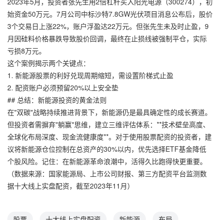
2023年5月，投资者张先生用2倍杠杆买入阳光电源（300274），初
始资金50万元。7月公司中标沙特7.8GW光伏项目消息公布后，股价
3个交易日上涨22%，账户浮盈达22万元。但张先生未及时止盈，9
月因硅料价格暴跌导致股价回调，最终在止损线被强制平仓，实际
亏损8万元。
这个案例揭示两个关键点：
1. 新能源股票的利好兑现周期缩短，需设置阶梯式止盈
2. 配资账户必须预留20%以上安全垫
## 总结：新能源投资的黄金法则
在"双碳"战略持续推进背景下，新能源仍是最具确定性的成长赛道。
但投资者需摒弃"躺赢"思维，建立三维评估体系：**技术壁垒高度、
全球化布局深度、现金流健康度**。对于使用股票配资的投资者，建
议将新能源仓位控制在总资产的30%以内，优先选择ETF基金降低
个股风险。记住：在新能源革命浪潮中，活得久比跑得快更重要。
（数据来源：国家能源局、上市公司财报、第三方配资平台监测数
据十大线上实盘配资，截至2023年11月）
股票
十大线上实盘配资
新能源
布局