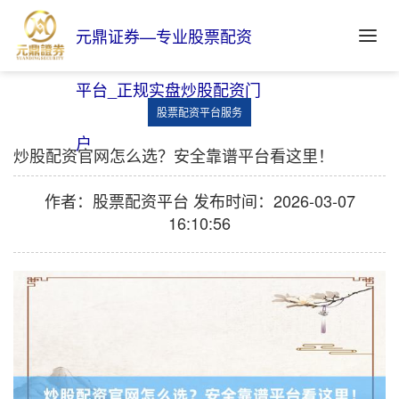
元鼎证券—专业股票配资
平台_正规实盘炒股配资门
股票配资平台服务
户
炒股配资官网怎么选？安全靠谱平台看这里！
作者：股票配资平台
发布时间：2026-03-07
16:10:56