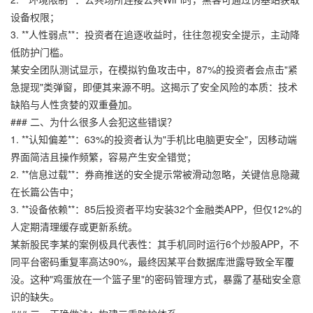
设备权限；
3. **人性弱点**：投资者在追逐收益时，往往忽视安全提示，主动降
低防护门槛。
某安全团队测试显示，在模拟钓鱼攻击中，87%的投资者会点击"紧
急提现"类弹窗，即便其来源不明。这揭示了安全风险的本质：技术
缺陷与人性贪婪的双重叠加。
### 二、为什么很多人会犯这些错误？
1. **认知偏差**：63%的投资者认为"手机比电脑更安全"，因移动端
界面简洁且操作频繁，容易产生安全错觉；
2. **信息过载**：券商推送的安全提示常被滑动忽略，关键信息隐藏
在长篇公告中；
3. **设备依赖**：85后投资者平均安装32个金融类APP，但仅12%的
人定期清理缓存或更新系统。
某新股民李某的案例极具代表性：其手机同时运行6个炒股APP，不
同平台密码重复率高达90%，最终因某平台数据库泄露导致全军覆
没。这种"鸡蛋放在一个篮子里"的密码管理方式，暴露了基础安全意
识的缺失。