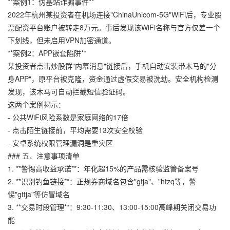
**案例1：伪基站诈骗事件**
2022年杭州某投资者在机场连接"ChinaUnicom-5G"WiFi后，
专业股
票配资平台
账户被转走8万元。事后发现该WiFi名称与官方仅差一个
下划线，但未启用VPN加密通道。
**案例2：APP嵌套陷阱**
某投资者点击炒股群"内幕消息"链接后，手机自动安装带木马的"分
身APP"，原平台被克隆，资金通过虚假交易被洗劫。安全机构检测
发现，该木马可自动拦截短信验证码。
这两个案例揭示：
- 公共WiFi风险系数是家庭网络的17倍
- 点击陌生链接前，平均需要13次安全校验
- 安卓系统权限管理漏洞是重灾区
### 五、注意事项清单
1. **警惕高收益承诺**：年化超15%的产品需核验监管备案号
2. **识别钓鱼链接**：正规券商域名包含"gtja"、"htzq等，警
惕"gttja"等仿冒域名
3. **交易时段管理**：9:30-11:30、13:00-15:00高峰期关闭交易功
能