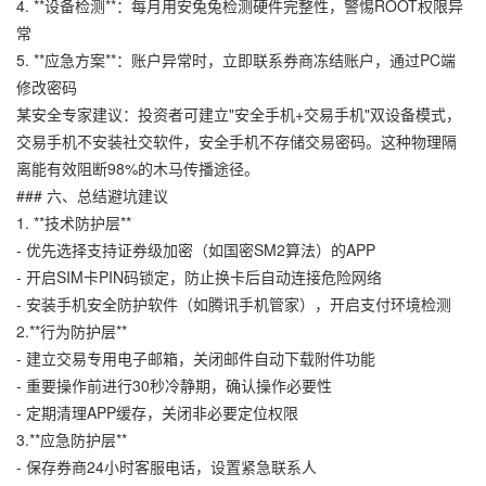
4. **设备检测**：每月用安兔兔检测硬件完整性，警惕ROOT权限异
常
5. **应急方案**：账户异常时，立即联系券商冻结账户，通过PC端
修改密码
某安全专家建议：投资者可建立"安全手机+交易手机"双设备模式，
交易手机不安装社交软件，安全手机不存储交易密码。这种物理隔
离能有效阻断98%的木马传播途径。
### 六、总结避坑建议
1. **技术防护层**
- 优先选择支持证券级加密（如国密SM2算法）的APP
- 开启SIM卡PIN码锁定，防止换卡后自动连接危险网络
- 安装手机安全防护软件（如腾讯手机管家），开启支付环境检测
2.**行为防护层**
- 建立交易专用电子邮箱，关闭邮件自动下载附件功能
- 重要操作前进行30秒冷静期，确认操作必要性
- 定期清理APP缓存，关闭非必要定位权限
3.**应急防护层**
- 保存券商24小时客服电话，设置紧急联系人