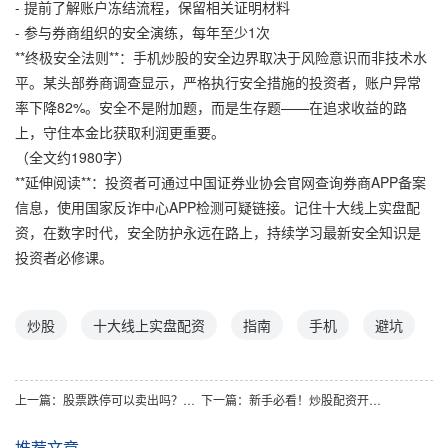
- 提前了解账户冻结流程，保留相关证明材料
- 参与券商组织的安全演练，每年至少1次
**终极安全法则**：手机炒股的安全边界取决于风险意识而非技术水
平。某头部券商调查显示，严格执行安全措施的投资者，账户异常
率下降82%。安全不是附加题，而是生存题——在追求收益的路
上，守住本金比获取利润更重要。
（全文约1980字）
**延伸阅读**：投资者可通过中国证券业协会官网查询券商APP备案
信息，使用国家反诈中心APP检测可疑链接。记住十大线上实盘配
资，在数字时代，安全防护永远在路上，持续学习最新安全知识是
投资者必修课。
炒股
十大线上实盘配资
指南
手机
避坑
上一篇：
股票跌停可以卖出吗？深度解析交易规则与操作技巧
下一篇：
新手必看！炒股配资开户平台推荐榜揭秘三大新手误区
推荐文章