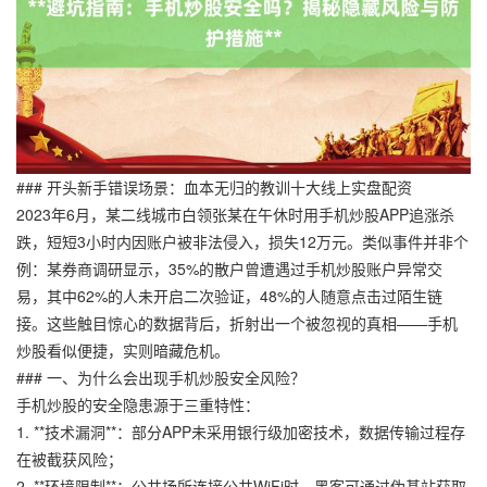
### 开头新手错误场景：血本无归的教训十大线上实盘配资
2023年6月，某二线城市白领张某在午休时用手机炒股APP追涨杀
跌，短短3小时内因账户被非法侵入，损失12万元。类似事件并非个
例：某券商调研显示，35%的散户曾遭遇过手机炒股账户异常交
易，其中62%的人未开启二次验证，48%的人随意点击过陌生链
接。这些触目惊心的数据背后，折射出一个被忽视的真相——手机
炒股看似便捷，实则暗藏危机。
### 一、为什么会出现手机炒股安全风险？
手机炒股的安全隐患源于三重特性：
1. **技术漏洞**：部分APP未采用银行级加密技术，数据传输过程存
在被截获风险；
2. **环境限制**：公共场所连接公共WiFi时，黑客可通过伪基站获取