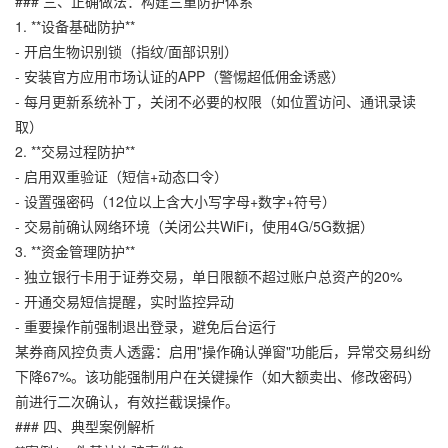
### 三、正确做法：构建三重防护体系
1. **设备基础防护**
- 开启生物识别锁（指纹/面部识别）
- 安装官方应用市场认证的APP（警惕超低佣金诱惑）
- 每月更新系统补丁，关闭不必要的权限（如位置访问、通讯录读
取）
2. **交易过程防护**
- 启用双重验证（短信+动态口令）
- 设置强密码（12位以上含大小写字母+数字+符号）
- 交易前确认网络环境（关闭公共WiFi，使用4G/5G数据）
3. **资金管理防护**
- 独立银行卡用于证券交易，单日限额不超过账户总资产的20%
- 开通交易短信提醒，实时监控异动
- 重要操作前强制退出登录，避免后台运行
某券商风控负责人透露：启用"操作确认弹窗"功能后，异常交易纠纷
下降67%。该功能强制用户在关键操作（如大额卖出、修改密码）
前进行二次确认，有效拦截误操作。
### 四、典型案例解析